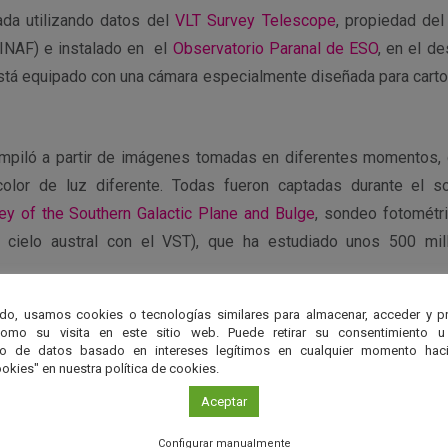
ada utilizando datos del
VLT Survey Telescope
, propiedad del
 (INAF) e instalado en el
Observatorio Paranal de ESO
, en el d
está equipado con una cámara especialmente diseñada para cartogr
mpiló a partir de imágenes tomadas en diferentes momentos, c
color de luz diferente. Todas fueron captadas durante el
y of the Southern Galactic Plane and Bulge
, sondeo fotométr
l cielo austral con el VST), que ha estudiado unos 500 mi
do, usamos cookies o tecnologías similares para almacenar, acceder y p
udan a la comunidad científica a comprender mejor el ciclo de 
como su visita en este sitio web. Puede retirar su consentimiento u
axia, y los datos obtenidos se hace públicos a través del
portal 
to de datos basado en intereses legítimos en cualquier momento haci
okies" en nuestra política de cookies.
Aceptar
r
Configurar manualmente