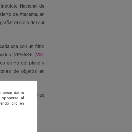
 Instituto Nacional de
esierto de Atacama, en
afiar el cielo del sur
ada una con un filtro
 sondeo VPHAS+ (
VST
ico en Hα del plano y
llones de objetos en
rocesar datos
vida de las estrellas
 oponerse al
científico de ESO
.
endo clic en