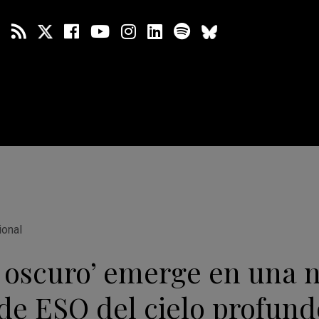
ional
o oscuro’ emerge en una 
de ESO del cielo profund