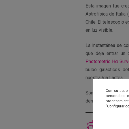
Esta imagen fue cre
Astrofísica de Italia
Chile. El telescopio 
en luz visible.
La instantánea se co
que deja entrar un 
Photometric Hα Surve
bulbo galácticos de
nuestra Vía Láctea.
Con su acuer
Sondeos como este ay
personales 
dentro de nuestra gal
procesamien
"Configurar co
Imprimi