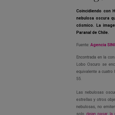
Coincidiendo con 
nebulosa oscura qu
cósmico. La image
Paranal de Chile.
Fuente:
Agencia SIN
Encontrada en la con
Lobo Oscuro se encu
equivalente a cuatro
55.
Las nebulosas oscu
estrellas y otros obj
nebulosas, no emiten
solo
dejan pasar la