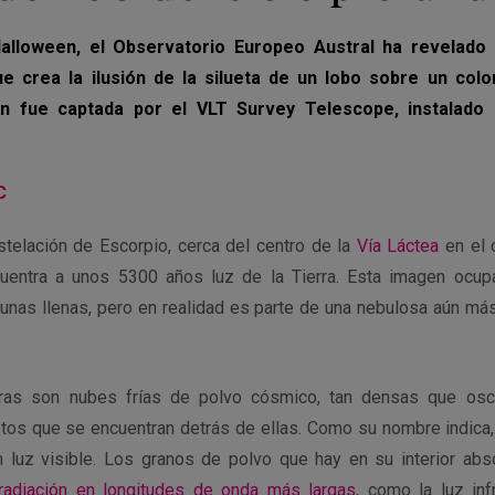
Halloween, el Observatorio Europeo Austral ha revelado
e crea la ilusión de la silueta de un lobo sobre un colo
n fue captada por el VLT Survey Telescope, instalado 
C
stelación de Escorpio, cerca del centro de la
Vía Láctea
en el c
entra a unos 5300 años luz de la Tierra. Esta imagen ocupa
 lunas llenas, pero en realidad es parte de una nebulosa aún m
ras son nubes frías de polvo cósmico, tan densas que oscu
etos que se encuentran detrás de ellas. Como su nombre indica,
 luz visible. Los granos de polvo que hay en su interior abso
 radiación en longitudes de onda más largas
, como la luz inf