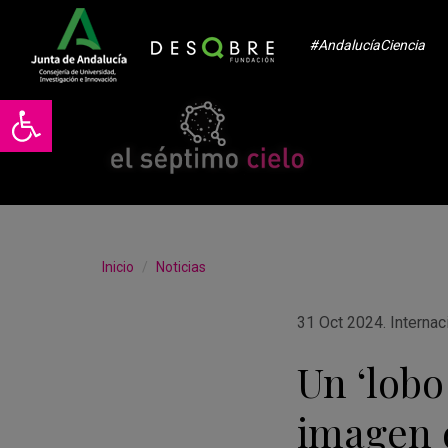
#AndalucíaCiencia
Abrir barra de herramientas
Inicio
Noticias
31 Oct 2024
.
Internac
Un ‘lob
imagen 