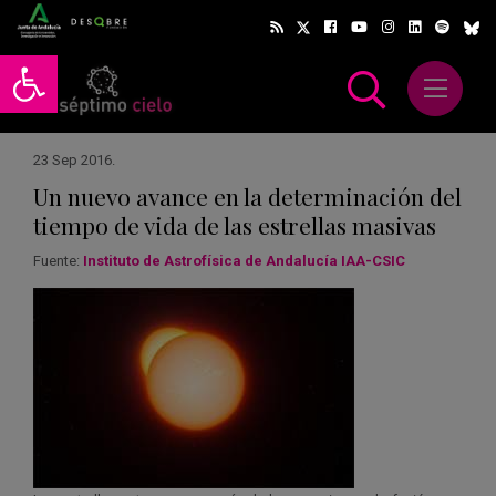
Abrir barra de herramientas
Abrir m
scar
23 Sep 2016
.
Un nuevo avance en la determinación del
tiempo de vida de las estrellas masivas
Fuente:
Instituto de Astrofísica de Andalucía IAA-CSIC