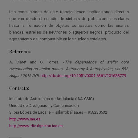
Las conclusiones de este trabajo tienen implicaciones directas
que van desde el estudio de síntesis de poblaciones estelares
hasta la formación de objetos compactos como las enanas
blancas, estrellas de neutrones o agujeros negros, producto del
agotamiento del combustible en los núcleos estelares.
Referencia:
A. Claret and G. Torres.
«The dependence of stellar core
overshooting on stellar mass»
.
Astronomy & Astrophysics, vol 592,
August 2016
DOI:
http://dx.doi.org/10.1051/0004-6361/201628779
Contacto:
Instituto de Astrofísica de Andalucía (IAA-CSIC)
Unidad de Divulgación y Comunicación
Silbia López de Lacalle – sll[arroba]iaa.es – 958230532
http://www.iaa.es
http://www-divulgacion.iaa.es