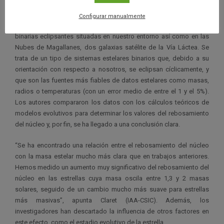
escasez de datos observacionales fiables”.
Configurar manualmente
En el presente trabajo se han seleccionado treinta y tres estrellas
binarias eclipsantes situadas en nuestro entorno así como en las
Nubes de Magallanes, dos galaxias satélite de la Vía Láctea. Se
trata de un tipo de sistemas estelares binarios que, debido a su
orientación con respecto a nosotros, se eclipsan cíclicamente, y
que son las fuentes más fiables de datos estelares como masas,
radios o temperaturas (con un error medio de entre el 1 y el 5%).
Los autores compararon los datos con los cálculos teóricos de
modelos evolutivos para determinar los valores del rebosamiento
del núcleo y, por fin, se ha llegado a una conclusión clara.
“Se ha encontrado una relación entre el rebosamiento del núcleo
con la masa estelar mucho más clara que en trabajos anteriores.
Hemos medido un aumento muy significativo del rebosamiento del
núcleo en las estrellas cuya masa oscila entre 1,3 y 2 masas
solares, seguido de un cambio mucho más suave para estrellas
más masivas”, apunta Claret (IAA-CSIC). Además, los
investigadores han descartado la influencia de otros factores en
este efecto, como el estadio evolutivo de la estrella.