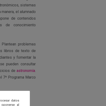
stronómicos, sistemas
a manera, el alumnado
ispone de contenidos
eas de conocimiento
. Plantean problemas
os libros de texto de
diantes y fomentar la
e pueden consultar
rcicios de
astronomía
.
el 7º Programa Marco
rocesar datos
 oponerse al