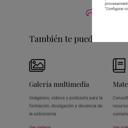
procesamien
"Configurar co
Imprimi
También te puede interesa
Galería multimedia
Mate
Imágenes, vídeos y podcasts para la
Consult
formación, divulgación y docencia de
recurso
la astronomía.
comuni
Ver galería
Ver mat