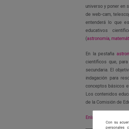
universo y poner en 
de web-cam, telescop
entenderá lo que es
educativos científ
(
astronomía
,
matemát
En la pestaña
astro
científicos que, par
secundaria. El objet
indagación para res
conceptos básicos ex
Los contenidos educ
de la Comisión de Ed
Enlace a la web del 
Con su acuer
personales 