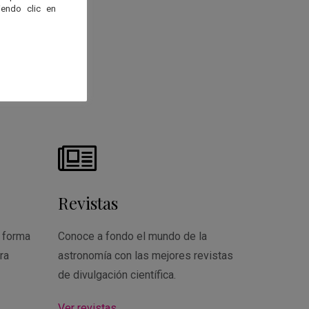
endo clic en
Revistas
 forma
Conoce a fondo el mundo de la
ra
astronomía con las mejores revistas
de divulgación científica.
Ver revistas