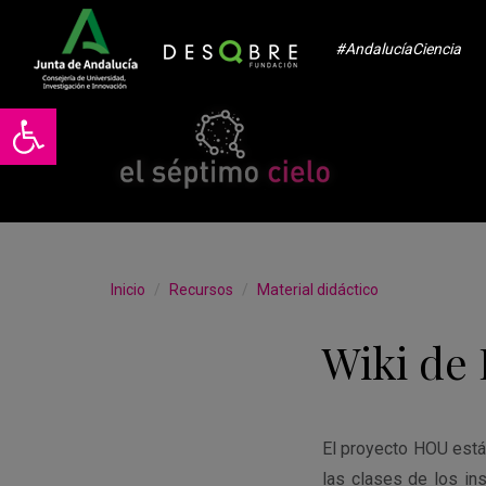
#AndalucíaCiencia
Abrir barra de herramientas
Inicio
Recursos
Material didáctico
Wiki de
El proyecto HOU está 
las clases de los ins