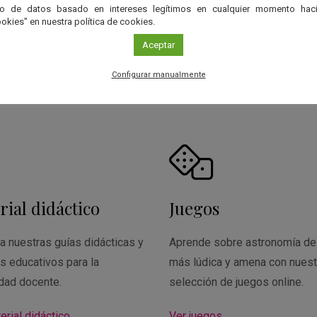
to de datos basado en intereses legítimos en cualquier momento haci
okies" en nuestra política de cookies.
r
Aceptar
Configurar manualmente
r...
rial didáctico
Juegos
a nuestras guías didácticas y
Aprende sobre astronomía de
s educativos para la
más lúdica y amena con nuest
dad docente.
selección de juegos online.
erial didáctico
Ver juegos