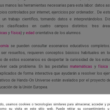
sus manos las herramientas necesarias para esta labor: datos a
ios controlados por internet, ejercicios por ordenador… De est
 un trabajo científico, tomando datos e interpretándolos. D
icos clasificados en cuatro campos distintos: tres ár
icas
y
física
) y
edad
orientativa de los alumnos.
nomía
se pueden consultar escenarios educativos completos
a ser resueltos, requieren conceptos básicos habituales en l
ivo de estos escenarios es despertar la curiosidad de los estu
olver cada problema. En las pestañas
matemáticas
y
física
s
plicados de forma interactiva que ayudarán a resolver los eje
ativos de Hands-On Universe están avalados por el proyecto d
ucación de la Unión Europea.
proyecto HOU
do, usamos cookies o tecnologías similares para almacenar, acceder y p
como su visita en este sitio web. Puede retirar su consentimiento u