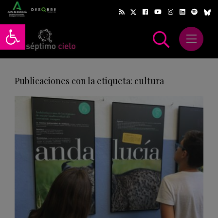
Abrir barra de herramientas
Abrir m
scar
Publicaciones con la etiqueta: cultura