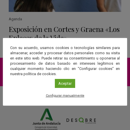
Agenda
Exposición en Cortes y Graena «Los
Enlaces de la Vida»
Con su acuerdo, usamos cookies o tecnologías similares para
Leer más
almacenar, acceder y procesar datos personales como su visita
en este sitio web. Puede retirar su consentimiento u oponerse al
procesamiento de datos basado en intereses legítimos en
cualquier momento haciendo clic en "Configurar cookies" en
nuestra política de cookies.
Suscríbete a nuestra Newsletter
Aceptar
Configurar manualmente
Una web de: