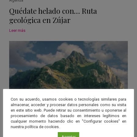
Agenda
Quédate helado con… Ruta
geológica en Zújar
Leer más
Con su acuerdo, usamos cookies o tecnologías similares para
almacenar, acceder y procesar datos personales como su visita
en este sitio web. Puede retirar su consentimiento u oponerse al
procesamiento de datos basado en intereses legítimos en
Agenda
cualquier momento haciendo clic en "Configurar cookies" en
Ruta científica: «Quédate helado
nuestra política de cookies.
Aceptar