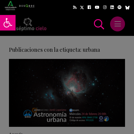
Abrir barra de herramientas
Abrir m
scar
Publicaciones con la etiqueta: urbana