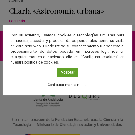
Agenda
Charla «Astronomía urbana»
Leer más
Con su acuerdo, usamos cookies o tecnologías similares para
almacenar, acceder y procesar datos personales como su visita
en este sitio web. Puede retirar su consentimiento u oponerse al
Suscríbete a nuestra Newsletter
procesamiento de datos basado en intereses legítimos en
cualquier momento haciendo clic en "Configurar cookies" en
nuestra política de cookies.
Aceptar
Una web de:
Configurar manualmente
Con la colaboración de la
Fundación Española para la Ciencia y la
Tecnología — Ministerio de Ciencia, Innovación y Universidades