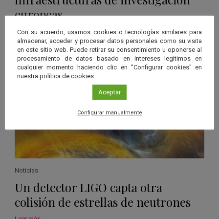
europeas
Leer más
Con su acuerdo, usamos cookies o tecnologías similares para
almacenar, acceder y procesar datos personales como su visita
en este sitio web. Puede retirar su consentimiento u oponerse al
procesamiento de datos basado en intereses legítimos en
cualquier momento haciendo clic en "Configurar cookies" en
nuestra política de cookies.
Aceptar
Configurar manualmente
Noticias
Un detector LIGO capta otra
colisión de estrellas de neutrones
Leer más