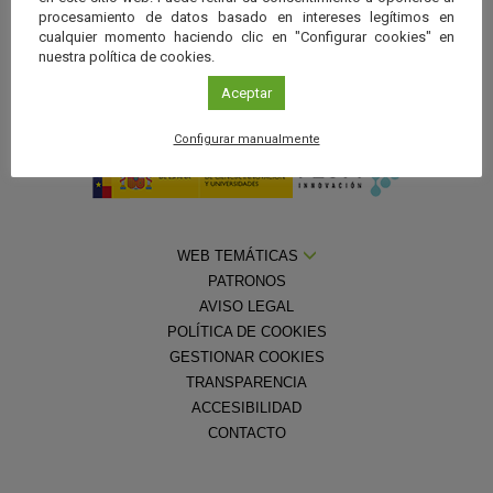
procesamiento de datos basado en intereses legítimos en
cualquier momento haciendo clic en "Configurar cookies" en
nuestra política de cookies.
Aceptar
Con la colaboración de la
Fundación Española para la Ciencia y la
Tecnología — Ministerio de Ciencia, Innovación y Universidades
Configurar manualmente
WEB TEMÁTICAS
PATRONOS
AVISO LEGAL
POLÍTICA DE COOKIES
GESTIONAR COOKIES
TRANSPARENCIA
ACCESIBILIDAD
CONTACTO