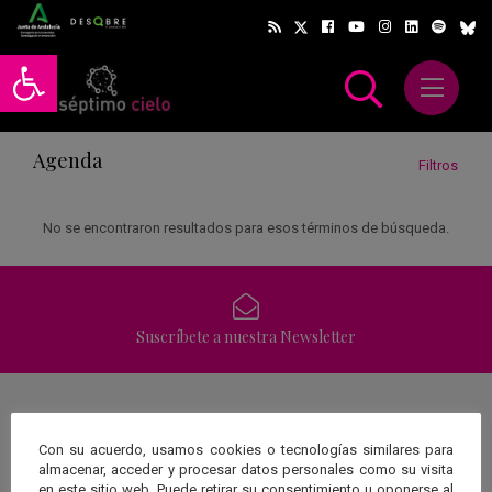
Abrir barra de herramientas
Abrir m
scar
Agenda
Filtros
No se encontraron resultados para esos términos de búsqueda.
Suscríbete a nuestra Newsletter
Una web de:
Con su acuerdo, usamos cookies o tecnologías similares para
almacenar, acceder y procesar datos personales como su visita
en este sitio web. Puede retirar su consentimiento u oponerse al