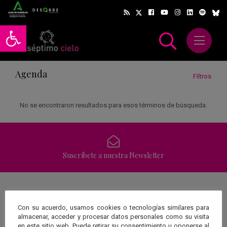
Abrir barra de herramientas
Abrir m
scar
Agenda
Filtros
No se encontraron resultados para esos términos de búsqueda.
Suscríbete a nuestra Newsletter
Una web de:
Con su acuerdo, usamos cookies o tecnologías similares para
almacenar, acceder y procesar datos personales como su visita
en este sitio web. Puede retirar su consentimiento u oponerse al