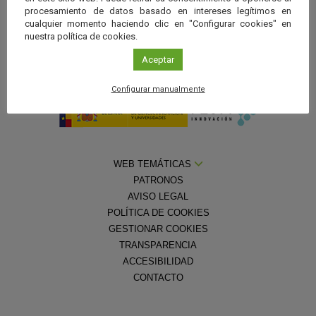
procesamiento de datos basado en intereses legítimos en
cualquier momento haciendo clic en "Configurar cookies" en
nuestra política de cookies.
Aceptar
Con la colaboración de la
Fundación Española para la Ciencia y la
Tecnología — Ministerio de Ciencia, Innovación y Universidades
Configurar manualmente
WEB TEMÁTICAS
PATRONOS
AVISO LEGAL
POLÍTICA DE COOKIES
GESTIONAR COOKIES
TRANSPARENCIA
ACCESIBILIDAD
CONTACTO