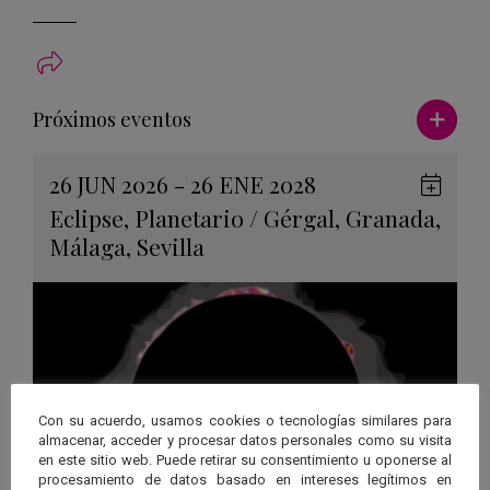
Ver má
Próximos eventos
26 JUN 2026 - 26 ENE 2028
Guard
Eclipse
,
Planetario
/
Gérgal
,
Granada
,
en
Málaga
,
Sevilla
Googl
Calen
Con su acuerdo, usamos cookies o tecnologías similares para
almacenar, acceder y procesar datos personales como su visita
en este sitio web. Puede retirar su consentimiento u oponerse al
procesamiento de datos basado en intereses legítimos en