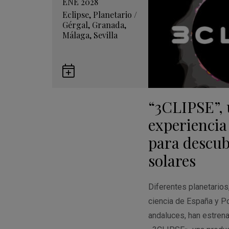
ENE 2028
Eclipse
,
Planetario
/
Gérgal
,
Granada
,
Málaga
,
Sevilla
Guardar
en
“3CLIPSE”,
Google
Calendar
experiencia
para descubr
solares
Diferentes planetario
ciencia de España y Po
andaluces, han estren