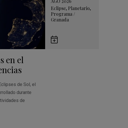
AGO 2026
Eclipse
,
Planetario
,
Programa
/
Granada
Guardar
en
s en el
Google
Calendar
encias
Eclipses de Sol, el
rrollado durante
tividades de