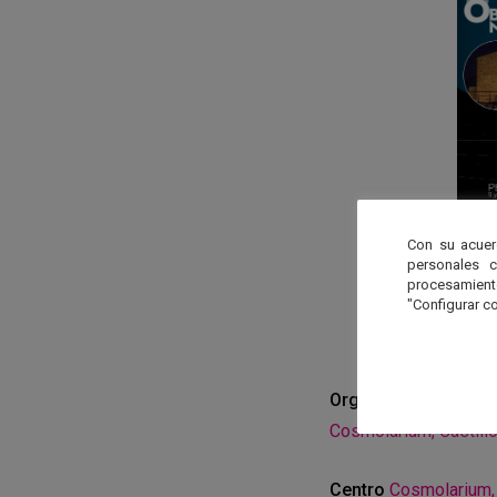
Con su acuer
personales 
procesamien
"Configurar co
Organiza
Cosmolarium, Castill
Centro
Cosmolarium, 