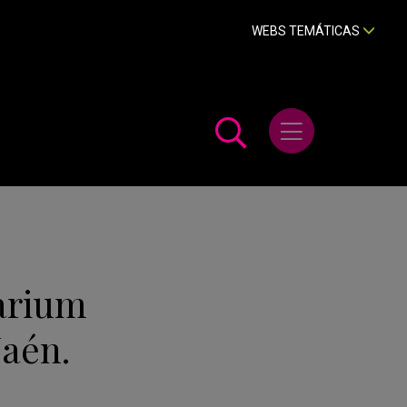
WEBS TEMÁTICAS
Abrir menú
arium
Jaén.