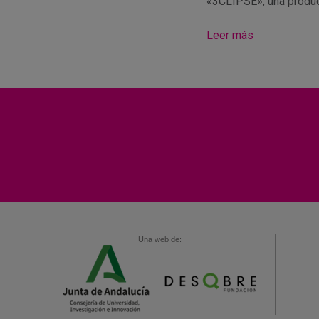
«3CLIPSE», una produ
Leer más
Una web de: