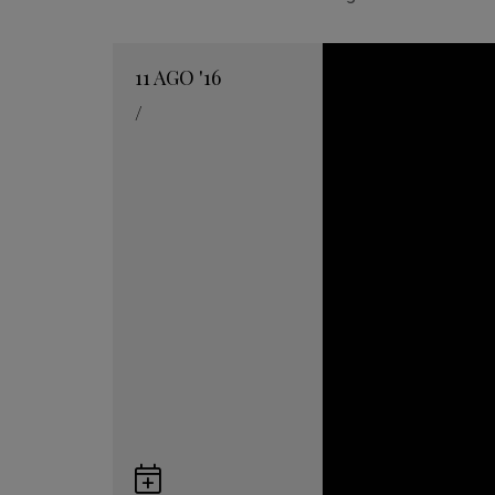
11
AGO
'16
/
Guardar