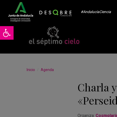
#AndalucíaCiencia
Abrir barra de herramientas
Inicio
Agenda
Charla 
«Perseid
Organiza:
Cosmolariu