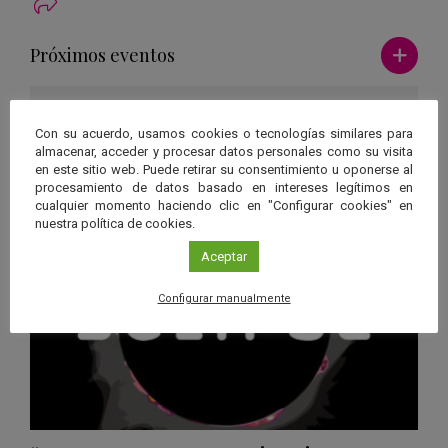
Ver má
Próximos eventos
26 JUN 2026 - 26 ENE 2028
Guard
Con su acuerdo, usamos cookies o tecnologías similares para
Eclipse
,
Planetario
/
Gérgal
,
Granada
,
almacenar, acceder y procesar datos personales como su visita
en
Málaga
,
Sevilla
en este sitio web. Puede retirar su consentimiento u oponerse al
Googl
procesamiento de datos basado en intereses legítimos en
cualquier momento haciendo clic en "Configurar cookies" en
Calen
nuestra política de cookies.
Aceptar
Configurar manualmente