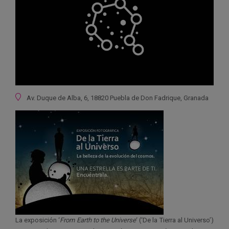
Ubicación
Av. Duque de Alba, 6, 18820 Puebla de Don Fadrique, Granada
La exposición ‘
From Earth to the Universe
‘ (‘De la Tierra al Universo’)