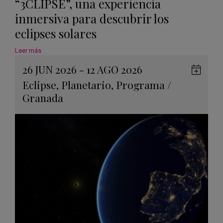
“3CLIPSE”, una experiencia
inmersiva para descubrir los
eclipses solares
Leer más
26 JUN 2026 - 12 AGO 2026
Guard
Eclipse
,
Planetario
,
Programa
/
en
Granada
Googl
Calen