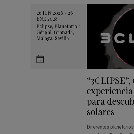
26 JUN 2026 - 26
ENE 2028
Eclipse
,
Planetario
/
Gérgal
,
Granada
,
Málaga
,
Sevilla
Guardar
en
“3CLIPSE”,
Google
Calendar
experiencia
para descubr
solares
Diferentes planetario