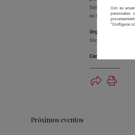
Solar Max 60 (H alfa
Con su acuer
personales 
no hemos puesto imped
procesamien
"Configurar co
Organiza
Sociedad Astronómic
Centro
Venta del Frai
Imprimi
Próximos eventos