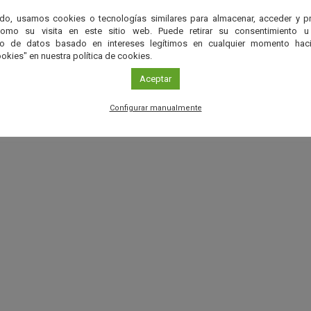
) y otros telescopios al efecto. Aunque la actividad no se ha c
do, usamos cookies o tecnologías similares para almacenar, acceder y p
como su visita en este sitio web. Puede retirar su consentimiento u
imento a la asistencia a los interesados en ella.
to de datos basado en intereses legítimos en cualquier momento haci
okies" en nuestra política de cookies.
Aceptar
a Granadina (SAG). RAdA
Configurar manualmente
le. (Observatorio Las Lagunas/Azarquiel)
r