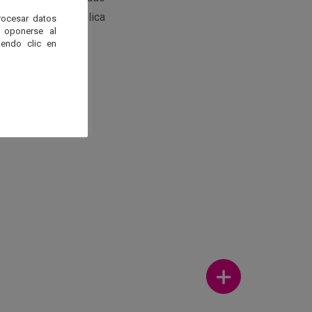
onvocado como pública
rocesar datos
 oponerse al
endo clic en
Ver más