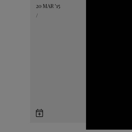
20
MAR
'15
/
Guardar
en
Google
Calendar