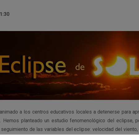
11:30
nimado a los centros educativos locales a detenerse para ap
. Hemos planteado un estudio fenomenológico del eclipse, p
 seguimiento de las variables del eclipse: velocidad del viento,
a con el fin de elaborar curvas características. Además conta