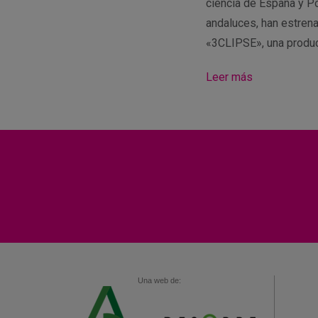
ciencia de España y Po
andaluces, han estren
«3CLIPSE», una produ
Leer más
Una web de: