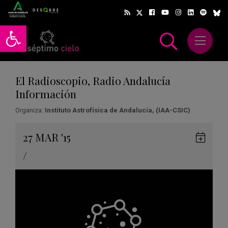
Abrir barra de herramientas
Abrir m
scar
El Radioscopio, Radio Andalucía
Información
Organiza:
Instituto Astrofísica de Andalucía, (IAA-CSIC)
Gua
27
MAR
'15
en
/
Goog
Cale