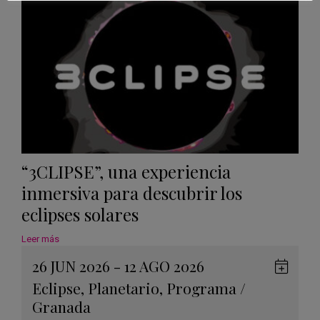
Calen
“3CLIPSE”, una experiencia
inmersiva para descubrir los
eclipses solares
Leer más
26 JUN 2026 - 12 AGO 2026
Guard
Eclipse
,
Planetario
,
Programa
/
en
Granada