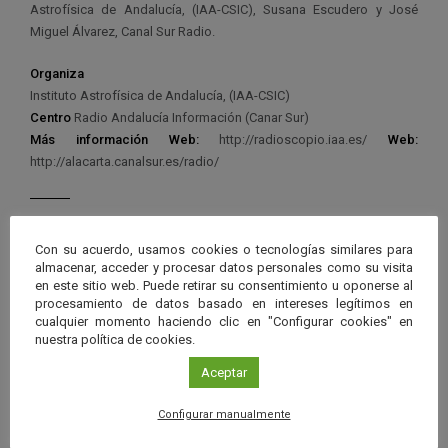
Astrofísica de Andalucía, (IAA-CSIC), Susana Escudero y José
Miguel Álvarez, Canal Sur Radio.
Organiza
Instituto Astrofísica de Andalucía, (IAA-CSIC)
Centro
Radio Andalucía Información (Canar Sur)
Más información
Web:
http://radioscopio.iaa.es/
Web:
http://alacarta.canalsur.es/radio/
Con su acuerdo, usamos cookies o tecnologías similares para
almacenar, acceder y procesar datos personales como su visita
Ver má
Próximos eventos
en este sitio web. Puede retirar su consentimiento u oponerse al
procesamiento de datos basado en intereses legítimos en
cualquier momento haciendo clic en "Configurar cookies" en
nuestra política de cookies.
26 JUN 2026 - 26 ENE 2028
Guard
Eclipse
,
Planetario
/
Gérgal
,
Granada
,
Aceptar
en
Málaga
,
Sevilla
Configurar manualmente
Googl