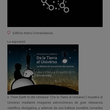
Ubicación
Edificio Itsmo-Comandancia
La exposició
n ‘
From Earth to the Universe
‘ (‘De la Tierra al Universo’) muestra el
Universo mediante imágenes astronómicas de gran relevancia
científica divulgativa, y además de una belleza increíble, tomadas