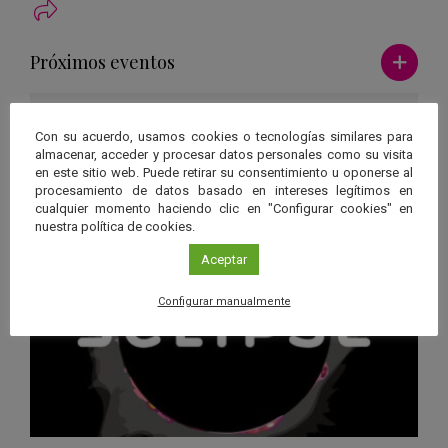
Ver má
Próximos eventos
26 JUN 2026 - 26 ENE 2028
Con su acuerdo, usamos cookies o tecnologías similares para
Guard
Eclipse
,
Planetario
/
Gérgal
,
Granada
,
almacenar, acceder y procesar datos personales como su visita
en
Málaga
,
Sevilla
en este sitio web. Puede retirar su consentimiento u oponerse al
procesamiento de datos basado en intereses legítimos en
Googl
cualquier momento haciendo clic en "Configurar cookies" en
Calen
nuestra política de cookies.
Aceptar
Configurar manualmente