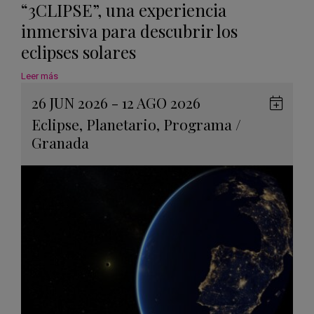
“3CLIPSE”, una experiencia
inmersiva para descubrir los
eclipses solares
Leer más
26 JUN 2026 - 12 AGO 2026
Guard
Eclipse
,
Planetario
,
Programa
/
en
Granada
Googl
Calen