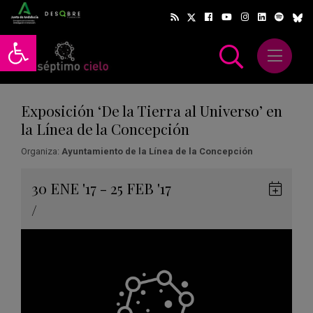
Abrir barra de herramientas
Abrir m
scar
Exposición ‘De la Tierra al Universo’ en
la Línea de la Concepción
Organiza:
Ayuntamiento de la Línea de la Concepción
Gua
30
ENE
'17 - 25
FEB
'17
en
/
Goog
Cale