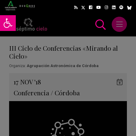
Abrir barra de herramientas
Abrir m
scar
III Ciclo de Conferencias «Mirando al
Cielo»
Organiza:
Agrupación Astronómica de Córdoba
Gua
17
NOV
'18
en
Conferencia
/
Córdoba
Goog
Cale