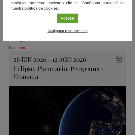
cualquier momento haciendo clic en "Configurar cookies" en
nuestra política de cookies.
“3CLIPSE”, una experiencia
Aceptar
inmersiva para descubrir los
Configurar manualmente
eclipses solares
Leer más
26 JUN 2026 - 12 AGO 2026
Guard
Eclipse
,
Planetario
,
Programa
/
en
Granada
Googl
Calen