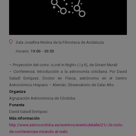
Ubicación
Sala Josefina Molina de la Filmoteca de Andalucía.
Horario:
19:00 - 20:30
– Proyección del corto: «Lost in Night» ( I y II), de Sriram Murali
– Conferencia: Introducción a la astronomía cotidiana. Por David
Galadí Enríquez. Doctor en Física, astrónomo en el Centro
Astronómico Hispano – Alemán, Observatorio de Calar Alto.
Organiza
Agrupación Astronómica de Córdoba
Ponente
David Galadí Enríquez
Más información
http://www.astrocordoba.es/eventos/eventodetalle/21/-/iii-ciclo-
de-conferencias-mirando-al-cielo