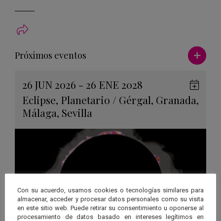
Ver má
Próximos eventos
26 JUN 2026 - 26 ENE 2028
Guard
Eclipse
,
Planetario
/
Gérgal
,
Granada
,
en
Málaga
,
Sevilla
Googl
Calen
Con su acuerdo, usamos cookies o tecnologías similares para
almacenar, acceder y procesar datos personales como su visita
en este sitio web. Puede retirar su consentimiento u oponerse al
procesamiento de datos basado en intereses legítimos en