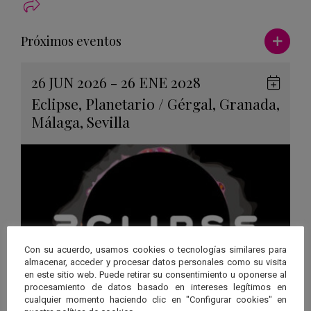
Ver má
Próximos eventos
26 JUN 2026 - 26 ENE 2028
Guard
Eclipse
,
Planetario
/
Gérgal
,
Granada
,
en
Málaga
,
Sevilla
Googl
Calen
Con su acuerdo, usamos cookies o tecnologías similares para
almacenar, acceder y procesar datos personales como su visita
en este sitio web. Puede retirar su consentimiento u oponerse al
procesamiento de datos basado en intereses legítimos en
cualquier momento haciendo clic en "Configurar cookies" en