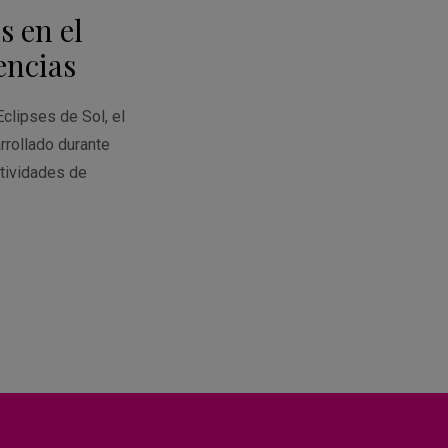
en
s en el
Google
Calendar
encias
Eclipses de Sol, el
rrollado durante
tividades de