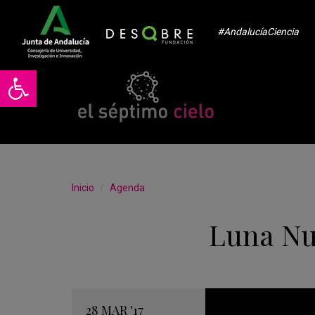
#AndalucíaCiencia
Abrir barra de herramientas
Inicio
Agenda
Luna N
28
MAR
'17