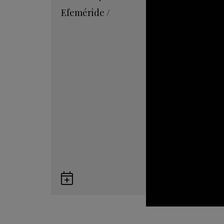
Efeméride
/
Guardar
en
Google
Calendar