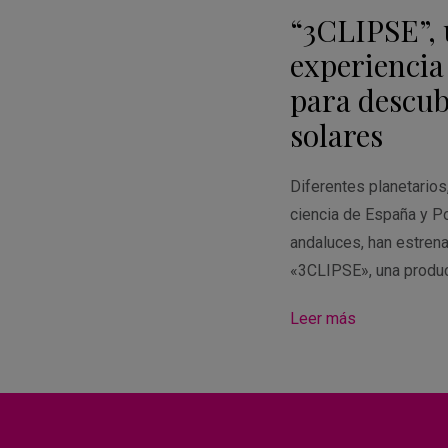
en
“3CLIPSE”,
Google
Calendar
experiencia
para descubr
solares
Diferentes planetario
ciencia de España y Po
andaluces, han estren
«3CLIPSE», una produ
Leer más