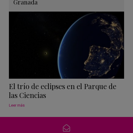
Granada
Googl
Calen
El trío de eclipses en el Parque de
las Ciencias
Leer más