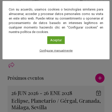
Con su acuerdo, usamos cookies o tecnologías similares para
almacenar, acceder y procesar datos personales como su visita
en este sitio web. Puede retirar su consentimiento u oponerse al
procesamiento de datos basado en intereses legítimos en
cualquier momento haciendo clic en "Configurar cookies" en
nuestra política de cookies.
Mapa estelar para localizar M56 en la constelación de la Lira. Datos
Aceptar
de las estrellas con magnitud superior a 3.0 provienen del conjunto
de datos públicos de la misión GAIA de la ESA.
Configurar manualmente
Ver má
Próximos eventos
26 JUN 2026 - 26 ENE 2028
Guard
Eclipse
,
Planetario
/
Gérgal
,
Granada
,
en
Málaga
,
Sevilla
Googl