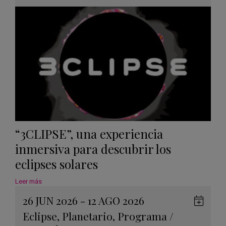
Calen
“3CLIPSE”, una experiencia
inmersiva para descubrir los
eclipses solares
Leer más
26 JUN 2026 - 12 AGO 2026
Guard
Eclipse
,
Planetario
,
Programa
/
en