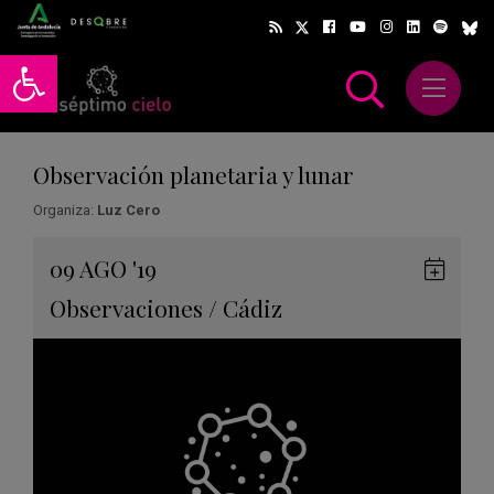
Abrir barra de herramientas
Abrir m
scar
Observación planetaria y lunar
Organiza:
Luz Cero
Gua
09
AGO
'19
en
Observaciones
/
Cádiz
Goog
Cale