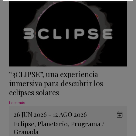
Calen
“3CLIPSE”, una experiencia
inmersiva para descubrir los
eclipses solares
Leer más
26 JUN 2026 - 12 AGO 2026
Guard
Eclipse
,
Planetario
,
Programa
/
en
Granada