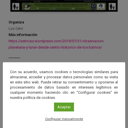
Organiza
Luz Cero
Más información
https://astrosur.wordpress.com/2019/07/31/observacion-
planetaria-y-lunar-desde-centro-historico-de-los-barrios/
Con su acuerdo, usamos cookies o tecnologías similares para
almacenar, acceder y procesar datos personales como su visita
Ver má
Próximos eventos
en este sitio web. Puede retirar su consentimiento u oponerse al
procesamiento de datos basado en intereses legítimos en
cualquier momento haciendo clic en "Configurar cookies" en
nuestra política de cookies.
26 JUN 2026 - 26 ENE 2028
Guard
Aceptar
Eclipse
,
Planetario
/
Gérgal
,
Granada
,
en
Málaga
,
Sevilla
Configurar manualmente
Googl