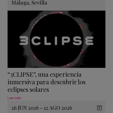
en
Málaga
,
Sevilla
Googl
Calen
“3CLIPSE”, una experiencia
inmersiva para descubrir los
eclipses solares
Leer más
26 JUN 2026 - 12 AGO 2026