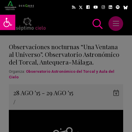
Abrir barra de herramientas
Abrir m
scar
Observaciones nocturnas “Una Ventana
al Universo”. Observatorio Astronómico
del Torcal, Antequera-Málaga.
Organiza:
Observatorio Astronómico del Torcal y Aula del
Cielo
Gua
28
AGO
'15 - 29
AGO
'15
en
/
Goog
Cale