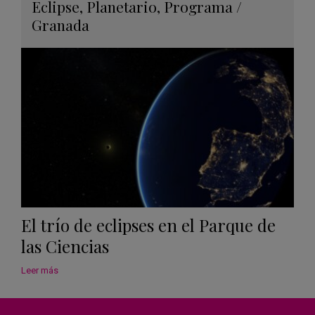
Guard
Eclipse
,
Planetario
,
Programa
/
en
Granada
Googl
Calen
El trío de eclipses en el Parque de
las Ciencias
Leer más