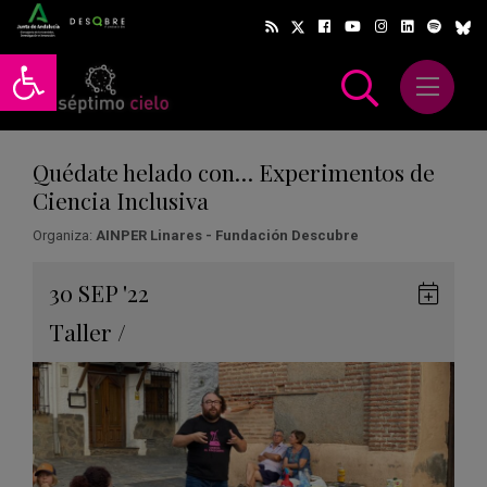
Abrir barra de herramientas
Abrir m
scar
Quédate helado con… Experimentos de
Ciencia Inclusiva
Organiza:
AINPER Linares - Fundación Descubre
Gua
30
SEP
'22
en
Taller
/
Goog
Cale