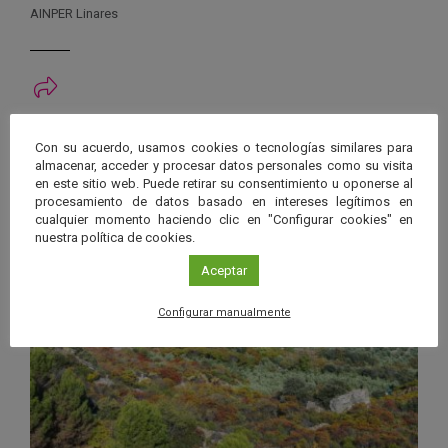
AINPER Linares
Ver má
Eventos relacionados
Con su acuerdo, usamos cookies o tecnologías similares para
almacenar, acceder y procesar datos personales como su visita
en este sitio web. Puede retirar su consentimiento u oponerse al
17 SEP 2022
procesamiento de datos basado en intereses legítimos en
cualquier momento haciendo clic en "Configurar cookies" en
Visitas y rutas
/
Constantina
,
Sevilla
nuestra política de cookies.
Aceptar
Configurar manualmente