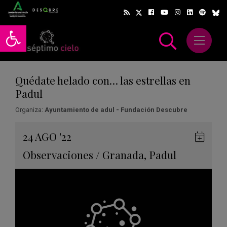
Abrir barra de herramientas
Abrir m
scar
Quédate helado con… las estrellas en
Padul
Organiza:
Ayuntamiento de adul - Fundación Descubre
Gua
24
AGO
'22
en
Observaciones
/
Granada
,
Padul
Goog
Cale