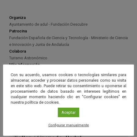
Organiza
Ayuntamiento de adul - Fundación Descubre
Patrocina
Fundación Española de Ciencia y Tecnología - Ministerio de Ciencia
e Innovación y Junta de Andalucía
Colabora
Turismo Astronómico
Más información
Ayuntamiento de Padul
Con su acuerdo, usamos cookies o tecnologías similares para
almacenar, acceder y procesar datos personales como su visita
en este sitio web. Puede retirar su consentimiento u oponerse al
procesamiento de datos basado en intereses legítimos en
cualquier momento haciendo clic en "Configurar cookies" en
nuestra política de cookies.
Ver má
Eventos relacionados
Aceptar
Configurar manualmente
24 AGO 2022