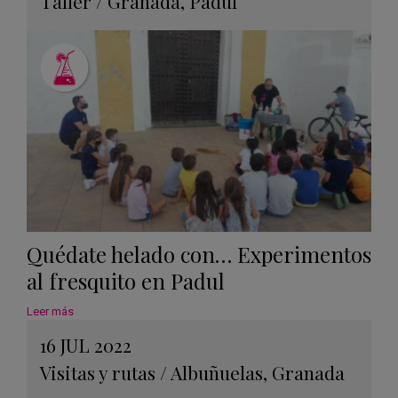
Taller
/
Granada
,
Padul
Quédate helado con… Experimentos
al fresquito en Padul
Leer más
16 JUL 2022
Visitas y rutas
/
Albuñuelas
,
Granada