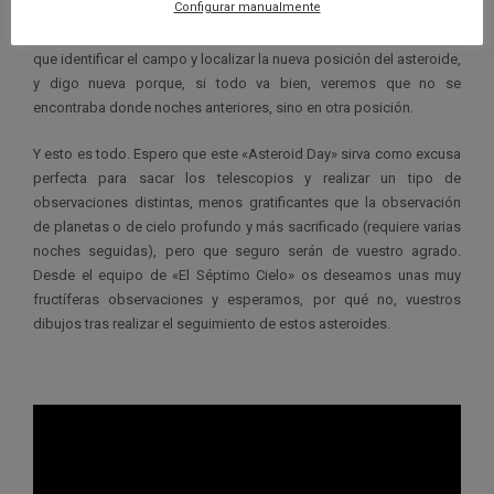
Configurar manualmente
campo de estrellas que rodea nuestros objetos. Con hacerlo la
primera noche será suficiente, el resto de noches sólo tendremos
que identificar el campo y localizar la nueva posición del asteroide,
y digo nueva porque, si todo va bien, veremos que no se
encontraba donde noches anteriores, sino en otra posición.
Y esto es todo. Espero que este «Asteroid Day» sirva como excusa
perfecta para sacar los telescopios y realizar un tipo de
observaciones distintas, menos gratificantes que la observación
de planetas o de cielo profundo y más sacrificado (requiere varias
noches seguidas), pero que seguro serán de vuestro agrado.
Desde el equipo de «El Séptimo Cielo» os deseamos unas muy
fructíferas observaciones y esperamos, por qué no, vuestros
dibujos tras realizar el seguimiento de estos asteroides.