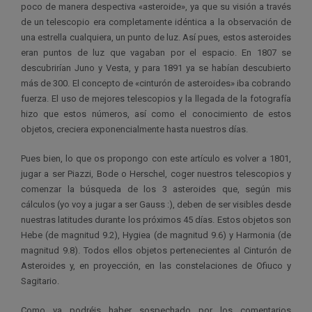
poco de manera despectiva «asteroide», ya que su visión a través
de un telescopio era completamente idéntica a la observación de
una estrella cualquiera, un punto de luz. Así pues, estos asteroides
eran puntos de luz que vagaban por el espacio. En 1807 se
descubrirían Juno y Vesta, y para 1891 ya se habían descubierto
más de 300. El concepto de «cinturón de asteroides» iba cobrando
fuerza. El uso de mejores telescopios y la llegada de la fotografía
hizo que estos números, así como el conocimiento de estos
objetos, creciera exponencialmente hasta nuestros días.
Pues bien, lo que os propongo con este artículo es volver a 1801,
jugar a ser Piazzi, Bode o Herschel, coger nuestros telescopios y
comenzar la búsqueda de los 3 asteroides que, según mis
cálculos (yo voy a jugar a ser Gauss :), deben de ser visibles desde
nuestras latitudes durante los próximos 45 días. Estos objetos son
Hebe (de magnitud 9.2), Hygiea (de magnitud 9.6) y Harmonia (de
magnitud 9.8). Todos ellos objetos pertenecientes al Cinturón de
Asteroides y, en proyección, en las constelaciones de Ofiuco y
Sagitario.
Como ya podréis haber sospechado por los comentarios