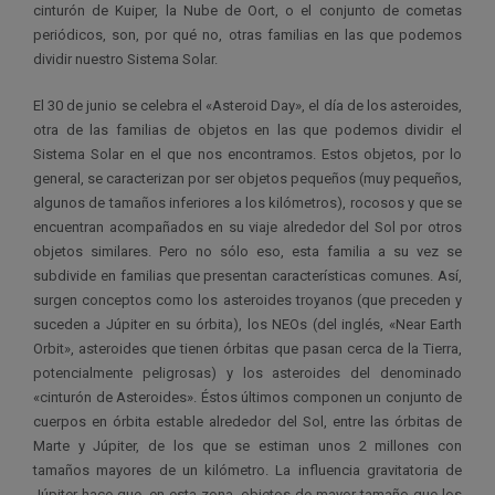
cinturón de Kuiper, la Nube de Oort, o el conjunto de cometas
periódicos, son, por qué no, otras familias en las que podemos
dividir nuestro Sistema Solar.
El 30 de junio se celebra el «Asteroid Day», el día de los asteroides,
otra de las familias de objetos en las que podemos dividir el
Sistema Solar en el que nos encontramos. Estos objetos, por lo
general, se caracterizan por ser objetos pequeños (muy pequeños,
algunos de tamaños inferiores a los kilómetros), rocosos y que se
encuentran acompañados en su viaje alrededor del Sol por otros
objetos similares. Pero no sólo eso, esta familia a su vez se
subdivide en familias que presentan características comunes. Así,
surgen conceptos como los asteroides troyanos (que preceden y
suceden a Júpiter en su órbita), los NEOs (del inglés, «Near Earth
Orbit», asteroides que tienen órbitas que pasan cerca de la Tierra,
potencialmente peligrosas) y los asteroides del denominado
«cinturón de Asteroides». Éstos últimos componen un conjunto de
cuerpos en órbita estable alrededor del Sol, entre las órbitas de
Marte y Júpiter, de los que se estiman unos 2 millones con
tamaños mayores de un kilómetro. La influencia gravitatoria de
Júpiter hace que, en esta zona, objetos de mayor tamaño que los