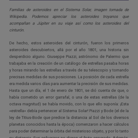
Familias de asteroides en el Sistema Solar, imagen tomada de
Wikipedia. Podemos apreciar los asteroides troyanos que
acompañan a Júpiter en su viaje así como los asteroides del
cinturón.
De hecho, estos asteroides del cinturón, fueron los primeros
asteroides descubiertos, allá por el año 1801, una historia sin
desperdicio alguno. Giuseppe Piazzi, astrónomo de Palermo que
trabajaba en la creación de un catálogo de estrellas pasaba horas
y horas mirando las estrellas a través de su telescopio y tomando
precisas medidas de sus posiciones. La posición de cada estrella
era medida varios días para aumentar la precisión de sus medidas.
Hasta que un día, el 1 de enero de 1801, se dió cuenta de que, o
había cometido un error garrafal, o una de estas estrellas (de la
octava magnitud) se había movido, con lo que ello suponía: ¡Esta
«estrella» debía pertenecer al Sistema Solar! Piazzi y Bode (el de la
ley de Titius-Bode que predice la distancia al Sol de los diversos
planetas conocidos hasta la época) comenzaron a hacer cálculos
para poder determinar la órbita del misterioso objeto, y por lo tanto
su distancia. Sus esfuerzos no dieron el fruto esperado. Además,