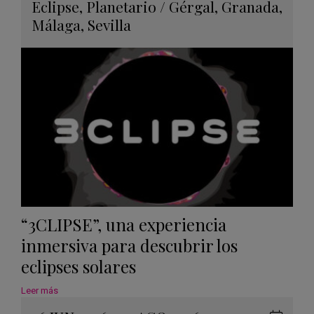
Guard
Eclipse
,
Planetario
/
Gérgal
,
Granada
,
en
Málaga
,
Sevilla
Googl
Calen
“3CLIPSE”, una experiencia
inmersiva para descubrir los
eclipses solares
Leer más