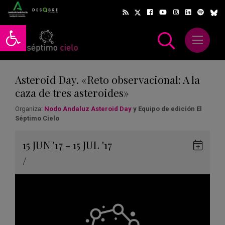
Abrir barra de herramientas
Abrir m
scar
Asteroid Day. «Reto observacional: A la
caza de tres asteroides»
Organiza:
Nodo Andaluz Asteroid Day
y Equipo de edición El
Séptimo Cielo
Gua
15
JUN
'17 - 15
JUL
'17
en
/
Goog
Cale