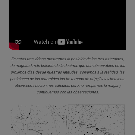
En estos tres vídeos mostramos la posición de los tres asteroides,
de magnitud más brillante de la décima, que son observables en los
próximos días desde nuestras latitudes. Volvamos a la realidad, las
posiciones de los asteroides las he tomado de http://www.heavens-
above.com, no son mis cálculos, pero no rompamos la magia y
continuemos con las observaciones.