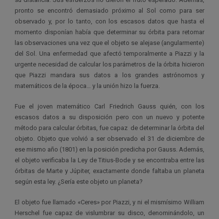
pronto se encontró demasiado próximo al Sol como para ser
observado y, por lo tanto, con los escasos datos que hasta el
momento disponían había que determinar su órbita para retomar
las observaciones una vez que el objeto se alejase (angularmente)
del Sol. Una enfermedad que afectó temporalmente a Piazzi y la
urgente necesidad de calcular los parámetros de la órbita hicieron
que Piazzi mandara sus datos a los grandes astrónomos y
matemáticos de la época… y la unión hizo la fuerza.
Fue el joven matemático Carl Friedrich Gauss quién, con los
escasos datos a su disposición pero con un nuevo y potente
método para calcular órbitas, fue capaz de determinar la órbita del
objeto. Objeto que volvió a ser observado el 31 de diciembre de
ese mismo año (1801) en la posición predicha por Gauss. Además,
el objeto verificaba la Ley de Titius-Bode y se encontraba entre las
órbitas de Marte y Júpiter, exactamente donde faltaba un planeta
según esta ley. ¿Sería este objeto un planeta?
El objeto fue llamado «Ceres» por Piazzi, y ni el mismísimo William
Herschel fue capaz de vislumbrar su disco, denominándolo, un