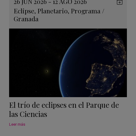
26 JUN 2026 - 12 AGO 2026
Guard
Eclipse
,
Planetario
,
Programa
/
en
Granada
Googl
Calen
El trío de eclipses en el Parque de
las Ciencias
Leer más