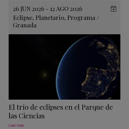
26 JUN 2026 - 12 AGO 2026
Guard
Eclipse
,
Planetario
,
Programa
/
en
Granada
Googl
Calen
El trío de eclipses en el Parque de
las Ciencias
Leer más