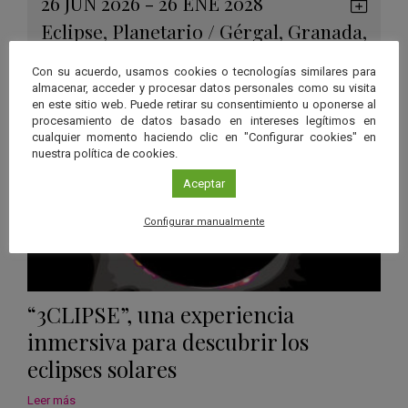
26 JUN 2026 - 26 ENE 2028
Guard
Eclipse
,
Planetario
/
Gérgal
,
Granada
,
en
Málaga
,
Sevilla
Googl
Con su acuerdo, usamos cookies o tecnologías similares para
almacenar, acceder y procesar datos personales como su visita
Calen
en este sitio web. Puede retirar su consentimiento u oponerse al
procesamiento de datos basado en intereses legítimos en
cualquier momento haciendo clic en "Configurar cookies" en
nuestra política de cookies.
Aceptar
Configurar manualmente
“3CLIPSE”, una experiencia
inmersiva para descubrir los
eclipses solares
Leer más