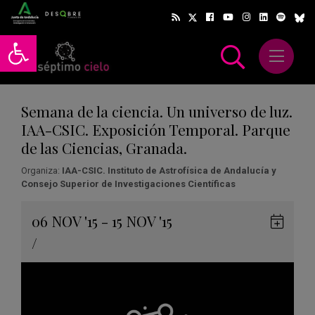
Abrir barra de herramientas
Abrir m
scar
Semana de la ciencia. Un universo de luz.
IAA-CSIC. Exposición Temporal. Parque
de las Ciencias, Granada.
Organiza:
IAA-CSIC. Instituto de Astrofísica de Andalucía y
Consejo Superior de Investigaciones Científicas
Gua
06
NOV
'15 - 15
NOV
'15
en
/
Goog
Cale