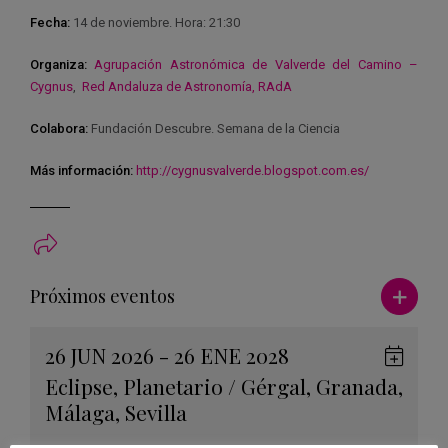
Fecha:
14 de noviembre. Hora: 21:30
Organiza:
Agrupación Astronómica de Valverde del Camino –
Cygnus
,
Red Andaluza de Astronomía, RAdA
Colabora:
Fundación Descubre. Semana de la Ciencia
Más información:
http://cygnusvalverde.blogspot.com.es/
Ver má
Próximos eventos
26 JUN 2026 - 26 ENE 2028
Guard
Eclipse
,
Planetario
/
Gérgal
,
Granada
,
en
Málaga
,
Sevilla
Googl