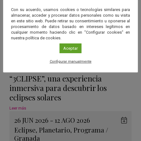
Calen
Con su acuerdo, usamos cookies o tecnologías similares para
almacenar, acceder y procesar datos personales como su visita
en este sitio web. Puede retirar su consentimiento u oponerse al
procesamiento de datos basado en intereses legítimos en
cualquier momento haciendo clic en "Configurar cookies" en
nuestra política de cookies.
Aceptar
Configurar manualmente
“3CLIPSE”, una experiencia
inmersiva para descubrir los
eclipses solares
Leer más
26 JUN 2026 - 12 AGO 2026
Guard
Eclipse
,
Planetario
,
Programa
/
en
Granada