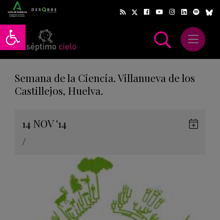
Abrir barra de herramientas
Abrir m
scar
Semana de la Ciencia. Villanueva de los
Castillejos, Huelva.
Gua
14
NOV
'14
en
/
Goog
Cale