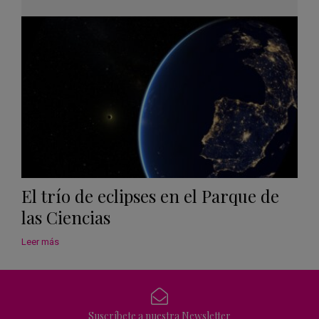
Googl
Calen
El trío de eclipses en el Parque de
las Ciencias
Leer más
Suscríbete a nuestra Newsletter