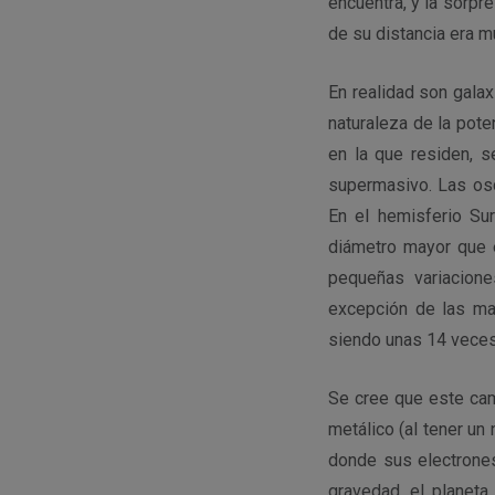
encuentra, y la sorpr
de su distancia era 
En realidad son gala
naturaleza de la pote
en la que residen, s
supermasivo. Las osc
En el hemisferio Su
diámetro mayor que e
pequeñas variacione
excepción de las ma
siendo unas 14 veces
Se cree que este cam
metálico (al tener un
donde sus electrones
gravedad, el planeta