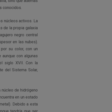
laxia, sino que además
es conocidos.
s núcleos activos. La
s de la propia galaxia
agujero negro central
spesor en las nubes).
por su color, con un
ue aunque con algunas
l siglo XVII. Con la
e del Sistema Solar,
n núcleo de hidrógeno
encuentra en un estado
metal). Debido a esta
unque tendría que ser