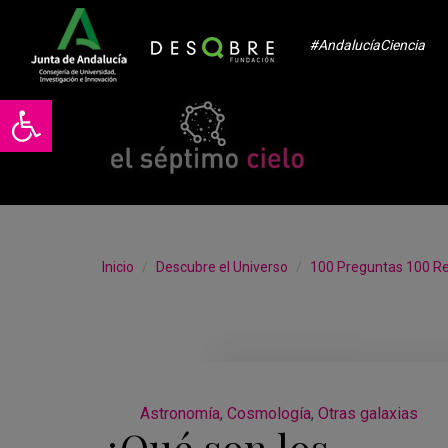
#AndalucíaCiencia
Abrir barra de herramientas
Inicio
Descubre el Universo
100 Preguntas 100 R
Astronomía
,
Cosmología
,
Otras galaxias
¿Qué son los