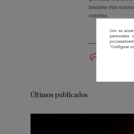
bastante más masivo p
estrellas.
Con su acuer
personales 
procesamien
"Configurar co
Imprimi
Últimos publicados