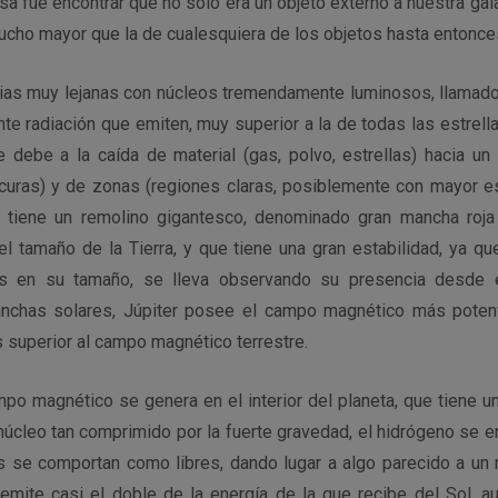
esa
fue encontrar que no solo era un objeto externo a nuestra ga
mucho mayor que la de cualesquiera de los objetos hasta entonc
xias muy lejanas con núcleos tremendamente luminosos, llamado
nte radiación que emiten, muy superior a la de todas las estrella
e debe a la caída de material (gas, polvo, estrellas) hacia un 
uras) y de zonas (regiones claras, posiblemente con mayor e
r tiene un remolino gigantesco, denominado gran mancha roja 
l tamaño de la Tierra, y que tiene una gran estabilidad, ya q
s en su tamaño, se lleva observando su presencia desde e
nchas solares, Júpiter posee el campo magnético más potent
 superior al campo magnético terrestre.
po magnético se genera en el interior del planeta, que tiene u
 núcleo tan comprimido por la fuerte gravedad, el hidrógeno se 
 se comportan como libres, dando lugar a algo parecido a un 
 emite casi el doble de la energía de la que recibe del Sol, a