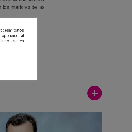
 los interiores de las
rocesar datos
 oponerse al
endo clic en
Ver más