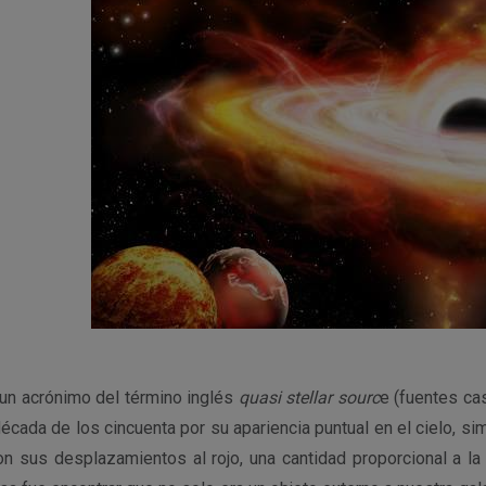
un acró
nimo del término inglés
quasi
stellar sourc
e
(fuentes cas
década de los cincuenta por
su apariencia puntual en el cielo,
sim
ron sus desplaza
mientos al rojo, una cantidad
proporcional a la