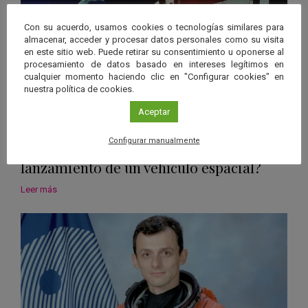
Con su acuerdo, usamos cookies o tecnologías similares para
almacenar, acceder y procesar datos personales como su visita
en este sitio web. Puede retirar su consentimiento u oponerse al
procesamiento de datos basado en intereses legítimos en
cualquier momento haciendo clic en "Configurar cookies" en
nuestra política de cookies.
Aceptar
Astronáutica
Configurar manualmente
¿Cómo se calculan los detalles para el
lanzamiento de un vehículo espacial?
Leer más