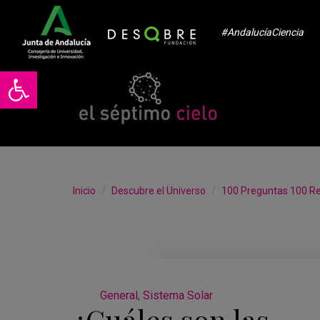
#AndalucíaCiencia
Abrir barra de herramientas
Inicio
Descubre el Universo
100 Preguntas 100 R
General
,
Sistema Solar
¿Cuáles son las