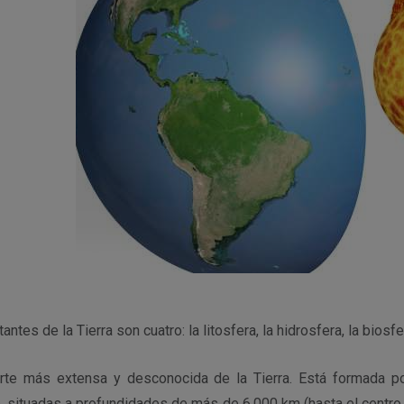
tes de la Tierra son cuatro: la litosfera, la hidrosfera, la biosfe
parte más extensa y desconocida de la Tierra. Está formada 
o, situadas a profundidades de más de 6.000 km (hasta el centro