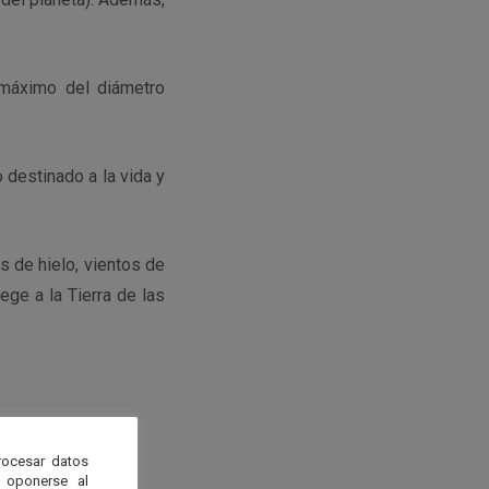
 máximo del diámetro
 destinado a la vida y
s de hielo, vientos de
ge a la Tierra de las
rocesar datos
 oponerse al