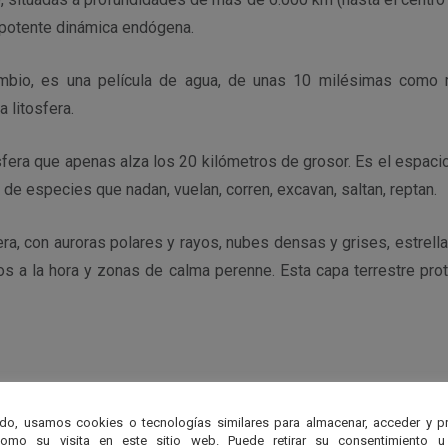
 potente dinámica endógena.
ambio, es una película de agua, de unas 10 milésimas como
a litosfera.
fera que apenas alza los 20 kilómetros de grosor. Es el espacio
 de especies que nadan, vuelan, corren, excavan, saltan, reptan.
era, con auroras polares y rayos, nubes densas y grises, estrella
s a la hora y zonas de calma perenne. Esta capa terrestre prote
r
do, usamos cookies o tecnologías similares para almacenar, acceder y p
como su visita en este sitio web. Puede retirar su consentimiento u