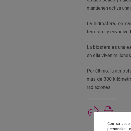
mantienen activa una
La hidrosfera, en c
terrestre, y envuelve l
La biosfera es una es
en ella viven millones
Por último, la atmósf
mas de 300 kilómetro
radiaciones.
Imprimi
Con su acuer
personales 