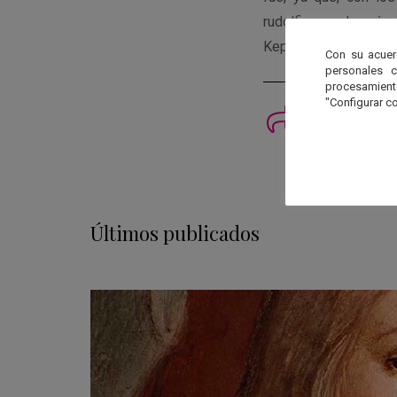
rudolfinas y, lo más
Kepler descubrir de 
Con su acuer
personales 
procesamien
"Configurar co
Imprimi
Últimos publicados