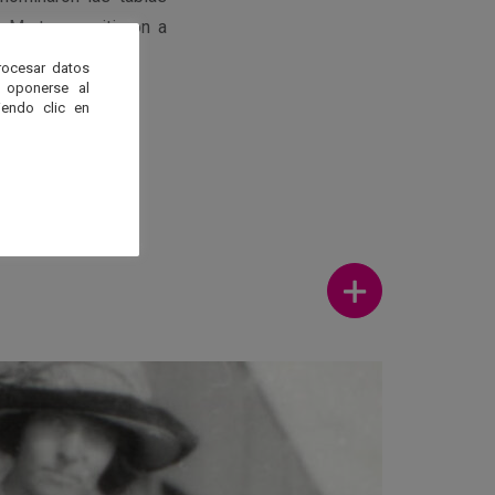
e Marte permitieron a
rocesar datos
 oponerse al
endo clic en
Ver más