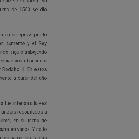
to que se despertó su
aturno de 1563 se dio
n en su época, por lo
 en aumento y el Rey
onde siguió trabajando
nencias con el sucesor
r Rodolfo II. En estos
mente a partir del año
s fue intensa a la vez
planetas recopilados a
mente, en su lecho de
urra en vano». Y no lo
nominaron las tablas