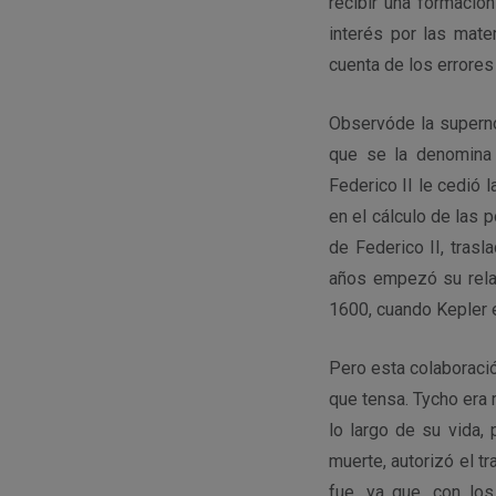
recibir una formació
interés por las mate
cuenta de los errores
Observóde la superno
que se la denomina 
Federico II le cedió 
en el cálculo de las 
de Federico II, trasl
años empezó su rel
1600, cuando Kepler e
Pero esta colaboració
que tensa. Tycho era 
lo largo de su vida,
muerte, autorizó el t
fue, ya que, con lo