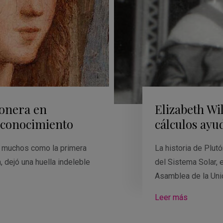
ionera en
Elizabeth Wi
 conocimiento
cálculos ayu
or muchos como la primera
La historia de Plut
a, dejó una huella indeleble
del Sistema Solar, 
Asamblea de la Un
Leer más