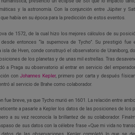
n humanística, presenció un eclipse de Sol que lo impactó tan
máticas y la astronomía. Con la conjunción entre Júpiter y S
 que había en su época para la predicción de estos eventos.
va de 1572, de la cual hizo los mejores cálculos de su posició
desde entonces “la supernova de Tycho”. Su prestigió fue
la isla de Hven, conde construyó el observatorio de Uraniborg, d
posiciones de los planetas y de unas mil estrellas. Tras desave
adó a Praga su observatorio al entrar en servicio del emperado
ación con
Johannes Kepler
, primero por carta y después física
ntró al servicio de Brahe como colaborador.
n fue breve, ya que Tycho murió en 1601. La relación entre ambo
reticente a pasarle a Kepler los datos de las posiciones de los 
 pero a su vez reconocía la brillantez de su colaborador. Final
raspaso de sus datos con la célebre frase «Que mi vida no transc
s datos de las observaciones, Kepler completó lo que se de