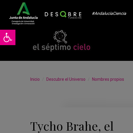
#AndalucíaCiencia
Abrir barra de herramientas
Inicio
Descubre el Universo
Nombres propios
Tycho Brahe, el