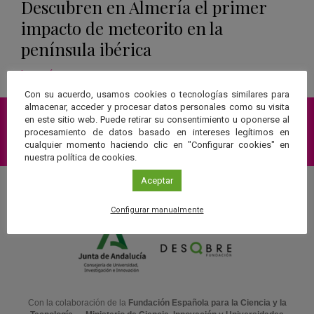
Descubren en Almería el primer
impacto de meteorito en la
península ibérica
Leer más
Con su acuerdo, usamos cookies o tecnologías similares para
almacenar, acceder y procesar datos personales como su visita
en este sitio web. Puede retirar su consentimiento u oponerse al
procesamiento de datos basado en intereses legítimos en
Suscríbete a nuestra Newsletter
cualquier momento haciendo clic en "Configurar cookies" en
nuestra política de cookies.
Aceptar
Una web de:
Configurar manualmente
Con la colaboración de la
Fundación Española para la Ciencia y la