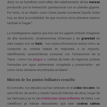
decir, no se beneficia como ellas del calentamiento de las
mareas
producido por la interacción gravitacional con un planeta gigante.
Por tanto, si un objeto como Ceres puede conservar líquido hasta
hoy, se abre la posibilidad de que muchos otros planetas enanos
también lo hagan”.
La investigadora explica que tres de los
papers
ofrecen imágenes
de alta resolución, observaciones infrarrojas y de
gravedad
de
este cuerpo rico en
hielo
, “con nueva información sobre cómo se
comporta su corteza helada en respuesta a un impacto,
identificando características comunes con formaciones de la
Tierra –como los
pingos
o colinas de hielo de regiones polares
formadas por agua subterránea congelada y presurizada– así
como otras similares encontradas en Marte”.
Misterio de los puntos brillantes resuelto
En concreto, los estudios se han centrado en el
cráter Occator
, de
unos 92 km de ancho y creado hace 20 millones de años, hogar de
las famosas y ya no tan
misteriosas áreas brillantes
de Ceres. Los
científicos ya habían descubierto que eran
costras salinas