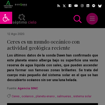
Abrir barra de herramientas
Abrir m
scar
12 Ago 2020
.
Ceres es un mundo oceánico con
actividad geológica reciente
Los últimos datos de la sonda Dawn han confirmado que
este planeta enano alberga bajo su superficie una vasta
reserva de agua líquida con sales, que pueden ascender
para formar sus famosas zonas brillantes. Se trata del
cuerpo más pequeño del sistema solar en el que se han
descubierto océanos sin ser una luna helada.
Fuente:
Agencia SINC
Ceres
,
océanos
,
planeta enano
,
salmueras
,
sistema solar