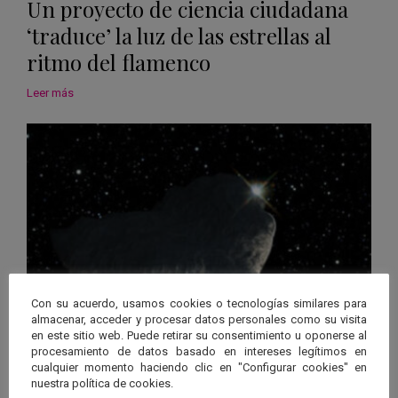
Un proyecto de ciencia ciudadana
‘traduce’ la luz de las estrellas al
ritmo del flamenco
Leer más
Con su acuerdo, usamos cookies o tecnologías similares para
almacenar, acceder y procesar datos personales como su visita
en este sitio web. Puede retirar su consentimiento u oponerse al
01 Dic 2023
|
Andalucía
procesamiento de datos basado en intereses legítimos en
cualquier momento haciendo clic en "Configurar cookies" en
Un asteroide ocultará la estrella
nuestra política de cookies.