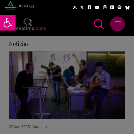
Abrir barra de herramientas
Abrir m
scar
Noticias
22 Jun 2025
|
Andalucía