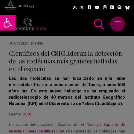
Abrir barra de herramientas
Abrir m
scar
16 Oct 2024
.
Madrid
Científicos del CSIC lideran la detección
de las moléculas más grandes halladas
en el espacio
Las dos moléculas se han localizado en una nube
interestelar fría en la constelación de Tauro, a unos 500
años luz. En este nuevo hallazgo se ha empleado el
radiotelescopio de 40 metros del Instituto Geográfico
Nacional (IGN) en el Observatorio de Yebes (Guadalajara).
Fuente:
CSIC
Un equipo internacional liderado por el
Consejo Superior de
Investigaciones Científicas (CSIC)
ha detectado las moléculas más