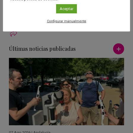
cyano derivatives of acenaphthylene (C12H8) in TMC-1 with the
Aceptar
QUIJOTE line survey
‘.
Astronomy & Astrophisics
.
Configurar manualmente
Ver má
Últimas noticias publicadas
07 Ago 2026
|
Andalucía