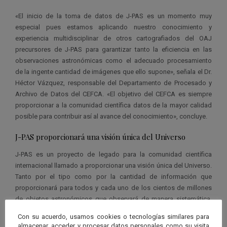
«El inicio de la toma de datos de J-PAS es un momento muy
especial pues estamos aplicando nuestro conocimiento y
experiencia multidisciplinar de otros cartografiados del OAJ
precursores de J-PAS para garantizar tanto la eficiencia en las
observaciones astronómicas como el adecuado procesamiento
de la ingente cantidad de imágenes que ello supone», señala el Dr.
Héctor Vázquez, responsable del Departamento de Procesado y
Archivo de Datos del CEFCA. «El objetivo del CEFCA es siempre
proporcionar a la comunidad científica datos de la mayor calidad
posible para contribuir así al avance del conocimiento», concluye.
J-PAS proporcionará una visión única del Universo
J-PAS es un proyecto de legado para la comunidad científica
internacional llamado a proporcionar una visión única del Universo.
Tanto por el tipo como por la cantidad de información que
proporcionará para todos y cada uno de los cientos de millones
de objetos astronómicos que observará de manera sistemática,
abre nuevas expectativas para la investigación en casi todos los
Con su acuerdo, usamos cookies o tecnologías similares para
campos de la astrofísica.
almacenar, acceder y procesar datos personales como su visita