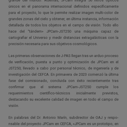
grande del mundo. Además, JPCam integra 56 filtros ópticos
únicos en el panorama internacional definidos específicamente
para el proyecto, lo que le permite realizar imagen multi-color de
grandes zonas del cielo y obtener, en última instancia, información
detallada de todos los objetos en el campo de visión. Todo ello
hace del “tándem» JPCam-JST250 una máquina capaz de
cartografiar el Universo y medir distancias extragalácticas con la
precisión necesaria para sus objetivos cosmológicos.
Las primeras observaciones de J-PAS llegan tras un arduo proceso
de verificación, puesta a punto y optimización de JPCam en el
JST250, llevado a cabo por personal técnico, de ingeniería y de
investigación del CEFCA. En primavera de 2023 comenzó la última
fase del comisionado, concluida con éxito recientemente tras
confirmar que el sistema JPCam-JST250 cumple los
requerimientos científico-técnicos inicialmente previstos,
destacando su excelente calidad de imagen en todo el campo de
visión.
En palabras del Dr. Antonio Marín, subdirector de OAJ y respo­­
nsable del proyecto JPCam en CEFCA, «JPCam es un prototipo, en