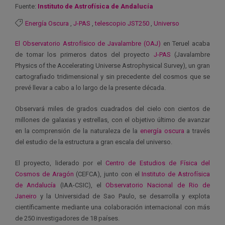
Fuente:
Instituto de Astrofísica de Andalucía
Energía Oscura
,
J-PAS
,
telescopio JST250
,
Universo
El Observatorio Astrofísico de Javalambre (OAJ)
en Teruel acaba
de tomar los primeros datos del proyecto
J-PAS
(Javalambre
Physics of the Accelerating Universe Astrophysical Survey), un gran
cartografiado tridimensional y sin precedente del cosmos que se
prevé llevar a cabo a lo largo de la presente década.
Observará miles de grados cuadrados del cielo con cientos de
millones de galaxias y estrellas, con el objetivo último de avanzar
en la comprensión de la naturaleza de la
energía oscura
a través
del estudio de la estructura a gran escala del universo.
El proyecto, liderado por el
Centro de Estudios de Física del
Cosmos de Aragón
(CEFCA), junto con el
Instituto de Astrofísica
de Andalucía
(IAA-CSIC), el
Observatorio Nacional de Rio de
Janeiro
y la Universidad de Sao Paulo, se desarrolla y explota
científicamente mediante una colaboración internacional con más
de 250 investigadores de 18 países.