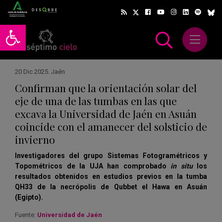
Abrir barra de herramientas
Abrir m
scar
20 Dic 2025
.
Jaén
Confirman que la orientación solar del
eje de una de las tumbas en las que
excava la Universidad de Jaén en Asuán
coincide con el amanecer del solsticio de
invierno
Investigadores del grupo Sistemas Fotogramétricos y
Topométricos de la UJA han comprobado
in situ
los
resultados obtenidos en estudios previos en la tumba
QH33 de la necrópolis de Qubbet el Hawa en Asuán
(Egipto).
Fuente:
Universidad de Jaén