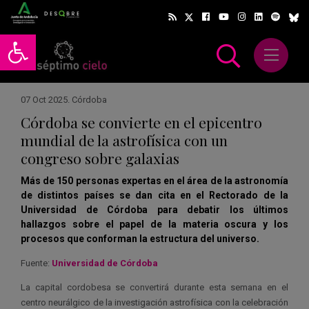
Abrir barra de herramientas
Abrir m
scar
07 Oct 2025
.
Córdoba
Córdoba se convierte en el epicentro
mundial de la astrofísica con un
congreso sobre galaxias
Más de 150 personas expertas en el área de la astronomía
de distintos países se dan cita en el Rectorado de la
Universidad de Córdoba para debatir los últimos
hallazgos sobre el papel de la materia oscura y los
procesos que conforman la estructura del universo.
Fuente:
Universidad de Córdoba
La capital cordobesa se convertirá durante esta semana en el
centro neurálgico de la investigación astrofísica con la celebración