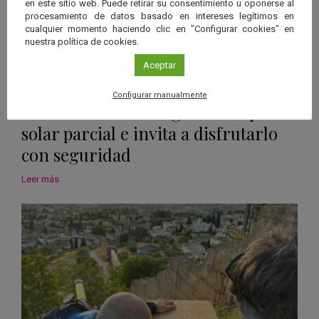
en este sitio web. Puede retirar su consentimiento u oponerse al
procesamiento de datos basado en intereses legítimos en
cualquier momento haciendo clic en "Configurar cookies" en
nuestra política de cookies.
Aceptar
07 Ago 2026
|
Andalucía
Configurar manualmente
Andalucía será testigo del eclipse
solar parcial e invita a disfrutarlo
con seguridad
Leer más