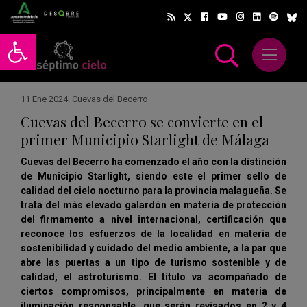
Abrir barra de herramientas
Abrir m
scar
11 Ene 2024
.
Cuevas del Becerro
Cuevas del Becerro se convierte en el
primer Municipio Starlight de Málaga
Cuevas del Becerro ha comenzado el año con la distinción
de Municipio Starlight, siendo este el primer sello de
calidad del cielo nocturno para la provincia malagueña. Se
trata del más elevado galardón en materia de protección
del firmamento a nivel internacional, certificación que
reconoce los esfuerzos de la localidad en materia de
sostenibilidad y cuidado del medio ambiente, a la par que
abre las puertas a un tipo de turismo sostenible y de
calidad, el astroturismo. El título va acompañado de
ciertos compromisos, principalmente en materia de
iluminación responsable, que serán revisados en 2 y 4