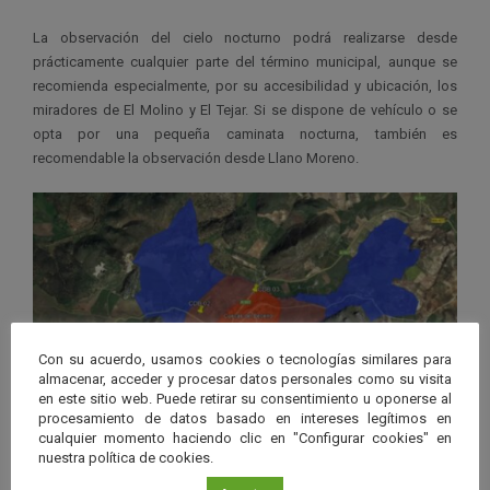
La observación del cielo nocturno podrá realizarse desde
prácticamente cualquier parte del término municipal, aunque se
recomienda especialmente, por su accesibilidad y ubicación, los
miradores de El Molino y El Tejar. Si se dispone de vehículo o se
opta por una pequeña caminata nocturna, también es
recomendable la observación desde Llano Moreno.
Con su acuerdo, usamos cookies o tecnologías similares para
almacenar, acceder y procesar datos personales como su visita
en este sitio web. Puede retirar su consentimiento u oponerse al
procesamiento de datos basado en intereses legítimos en
cualquier momento haciendo clic en "Configurar cookies" en
nuestra política de cookies.