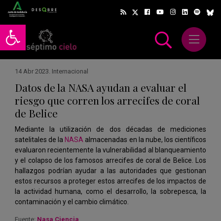
Abrir barra de herramientas
Abrir m
scar
14 Abr 2023
.
Internacional
Datos de la NASA ayudan a evaluar el
riesgo que corren los arrecifes de coral
de Belice
Mediante la utilización de dos décadas de mediciones
satelitales de la
NASA
almacenadas en la nube, los científicos
evaluaron recientemente la vulnerabilidad al blanqueamiento
y el colapso de los famosos arrecifes de coral de Belice. Los
hallazgos podrían ayudar a las autoridades que gestionan
estos recursos a proteger estos arrecifes de los impactos de
la actividad humana, como el desarrollo, la sobrepesca, la
contaminación y el cambio climático.
Fuente:
Nasa Ciencia