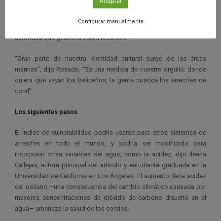
Aceptar
Aplicadas de la Tierra de la NASA
, brindará información para el
próximo plan, el cual actualmente se encuentra en revisión, dijo
Configurar manualmente
Samir Rosado, coautor del estudio y planificador costero de la
autoridad que gestiona estos recursos.
“Gran parte de nuestra identidad cultural surge de las áreas
marinas”, dijo Rosado. “Es una medida de nuestro orgullo: donde
quiera que vayan los beliceños, la gente conoce los arrecifes de
coral”.
Los siguientes pasos
El índice de vulnerabilidad podría usarse para otros sistemas de
arrecifes en todo el mundo, y podría ser modificado para
incorporar otras variables del agua, como la acidez, dijo Ileana
Callejas, autora principal del artículo y estudiante graduada en la
Universidad de California en Los Ángeles. El aumento de la acidez
del océano —una consecuencia del cambio climático causada por
mayores concentraciones de dióxido de carbono disuelto en el
agua— amenaza la salud de los corales.