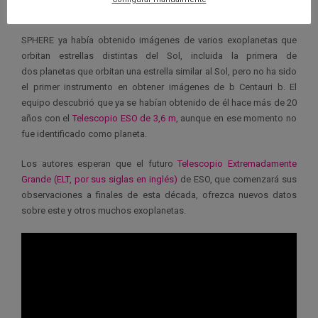
(ESO)
en el desierto chileno de Atacama.
SPHERE ya había obtenido imágenes de varios exoplanetas que
orbitan estrellas distintas del Sol, incluida la primera de
dos planetas que orbitan una estrella similar al Sol, pero no ha sido
el primer instrumento en obtener imágenes de b Centauri b. El
equipo descubrió que ya se habían obtenido de él hace más de 20
años con el
Telescopio ESO de 3,6 m
, aunque en ese momento no
fue identificado como planeta.
Los autores esperan que el futuro
Telescopio Extremadamente
Grande (ELT, por sus siglas en inglés)
de ESO, que comenzará sus
observaciones a finales de esta década, ofrezca nuevos datos
sobre este y otros muchos exoplanetas.