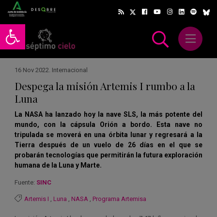
Abrir barra de herramientas
Abrir m
scar
16 Nov 2022
.
Internacional
Despega la misión Artemis I rumbo a la
Luna
La NASA ha lanzado hoy la nave SLS, la más potente del
mundo, con la cápsula Orión a bordo. Esta nave no
tripulada se moverá en una órbita lunar y regresará a la
Tierra después de un vuelo de 26 días en el que se
probarán tecnologías que permitirán la futura exploración
humana de la Luna y Marte.
Fuente:
SINC
Artemis I
,
Luna
,
NASA
,
Programa Artemisa