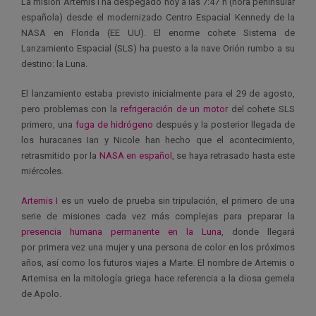
La misión Artemis I ha despegado hoy a las 7:47 h (hora peninsular
española) desde el modernizado Centro Espacial Kennedy de la
NASA en Florida (EE UU). El enorme cohete Sistema de
Lanzamiento Espacial (SLS) ha puesto a la nave Orión rumbo a su
destino: la Luna.
El lanzamiento estaba previsto inicialmente para el 29 de agosto,
pero problemas con la
refrigeración de un motor
del cohete SLS
primero, una
fuga de hidrógeno
después y la posterior llegada de
los huracanes Ian y Nicole han hecho que el acontecimiento,
retrasmitido por la
NASA en español
, se haya retrasado hasta este
miércoles.
Artemis I
es un vuelo de prueba sin tripulación, el primero de una
serie de misiones cada vez más complejas para preparar la
presencia humana permanente en la Luna
, donde llegará
por primera vez una mujer y una persona de color en los próximos
años, así como los futuros viajes a Marte.
El nombre de Artemis o
Artemisa en la mitología griega hace referencia a la diosa gemela
de Apolo.