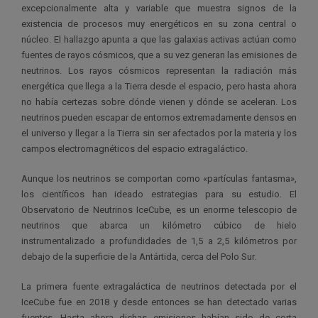
excepcionalmente alta y variable que muestra signos de la
existencia de procesos muy energéticos en su zona central o
núcleo. El hallazgo apunta a que las galaxias activas actúan como
fuentes de rayos cósmicos, que a su vez generan las emisiones de
neutrinos. Los rayos cósmicos representan la radiación más
energética que llega a la Tierra desde el espacio, pero hasta ahora
no había certezas sobre dónde vienen y dónde se aceleran. Los
neutrinos pueden escapar de entornos extremadamente densos en
el universo y llegar a la Tierra sin ser afectados por la materia y los
campos electromagnéticos del espacio extragaláctico.
Aunque los neutrinos se comportan como «partículas fantasma»,
los científicos han ideado estrategias para su estudio. El
Observatorio de Neutrinos IceCube, es un enorme telescopio de
neutrinos que abarca un kilómetro cúbico de hielo
instrumentalizado a profundidades de 1,5 a 2,5 kilómetros por
debajo de la superficie de la Antártida, cerca del Polo Sur.
La primera fuente extragaláctica de neutrinos detectada por el
IceCube fue en 2018 y desde entonces se han detectado varias
fuentes. Hasta ahora dichas emisiones habían sido de corta