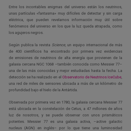
Entre los incontables enigmas del universo están los neutrinos,
unas
partículas «fantasma»
muy difíciles de detectar y sin carga
eléctrica, que pueden revelarnos información muy útil sobre
fenómenos del universo en los que la luz queda atrapada, como
los agujeros negros.
Según publica la revista
Science
, un equipo internacional de más
de 400 científicos ha encontrado por primera vez evidencias
de
emisiones de neutrinos de alta energía
que provienen de
la
galaxia cercana NGC 1068
–también conocida como Messier 77–
una de las más conocidas y mejor estudiadas hasta la fecha. La
detección se ha realizado en el
Observatorio de Neutrinos IceCube
,
una red de miles de sensores ubicada a más de un kilómetro de
profundidad bajo el hielo de la Antártida.
Observada por primera vez en 1780, la galaxia cercana Messier 77
está ubicada en la
constelación de Cetus
, a 47 millones de años
luz de nosotros, y se puede observar con unos prismáticos
potentes. Messier 77 es una galaxia activa, –active galactic
nucleus (AGN) en inglés– por lo que tiene una luminosidad