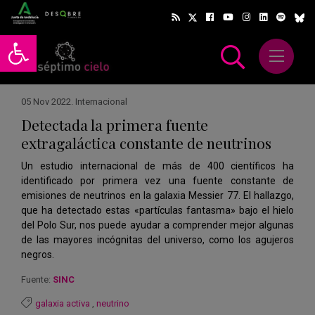
Abrir barra de herramientas
Abrir m
scar
05 Nov 2022
.
Internacional
Detectada la primera fuente
extragaláctica constante de neutrinos
Un estudio internacional de más de 400 científicos ha
identificado por primera vez una fuente constante de
emisiones de neutrinos en la galaxia Messier 77. El hallazgo,
que ha detectado estas «partículas fantasma» bajo el hielo
del Polo Sur, nos puede ayudar a comprender mejor algunas
de las mayores incógnitas del universo, como los agujeros
negros.
Fuente:
SINC
galaxia activa
,
neutrino