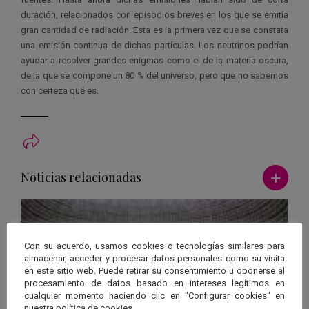
duración, relacionados con episodios breves en los que se emitía
gran cantidad de radiación. Esta es la primera vez que se constata
una emisión continua de dichas partículas. Los neutrinos podrían
ayudar a resolver grandes enigmas como el de la materia oscura,
de la que se compone un 80 % del universo, pero que no sabemos
con certeza qué es.
Ver má
Noticias relacionadas
Con su acuerdo, usamos cookies o tecnologías similares para
almacenar, acceder y procesar datos personales como su visita
en este sitio web. Puede retirar su consentimiento u oponerse al
procesamiento de datos basado en intereses legítimos en
cualquier momento haciendo clic en "Configurar cookies" en
nuestra política de cookies.