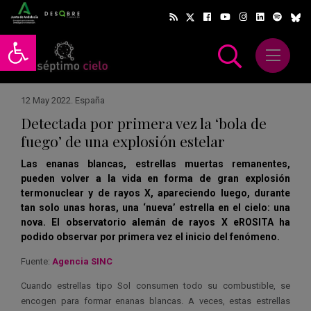
Abrir barra de herramientas
Abrir m
scar
12 May 2022
.
España
Detectada por primera vez la ‘bola de
fuego’ de una explosión estelar
Las enanas blancas, estrellas muertas remanentes,
pueden volver a la vida en forma de gran explosión
termonuclear y de rayos X, apareciendo luego, durante
tan solo unas horas, una ‘nueva’ estrella en el cielo: una
nova. El observatorio alemán de rayos X eROSITA ha
podido observar por primera vez el inicio del fenómeno.
Fuente:
Agencia SINC
Cuando estrellas tipo Sol consumen todo su combustible, se
encogen para formar enanas blancas. A veces, estas estrellas