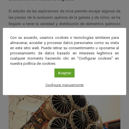
El estudio de las explosiones de nova permite encajar algunas de
las piezas de la evolución química de la galaxia y de cómo se ha
llegado a tener la variedad y distribución de elementos químicos
presentes en el sistema solar, después del Big Bang, partiendo de
un universo inicial con una composición mucho más simple.
Con su acuerdo, usamos cookies o tecnologías similares para
almacenar, acceder y procesar datos personales como su visita
en este sitio web. Puede retirar su consentimiento u oponerse al
La observación desde grandes telescopios terrestres, junto con el
procesamiento de datos basado en intereses legítimos en
estudio de las emisiones en rayos X y gamma desde satélites y la
cualquier momento haciendo clic en "Configurar cookies" en
modelización teórica a través de modelos numéricos, permiten
nuestra política de cookies.
reconstruir los procesos detallados que ocurren en estos
Aceptar
fenómenos explosivos y su contribución a la evolución de la
galaxia.
Configurar manualmente