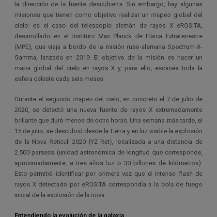
la dirección de la fuente descubierta. Sin embargo, hay algunas
misiones que tienen como objetivo realizar un mapeo global del
cielo: es el caso del telescopio alemán de rayos X eROSITA,
desarrollado en el Instituto Max Planck de Física Extraterrestre
(MPE), que viaja a bordo de la misión ruso-alemana Spectrum-X-
Gamma, lanzada en 2019. El objetivo de la misión es hacer un
mapa global del cielo en rayos X y, para ello, escanea toda la
esfera celeste cada seis meses.
Durante el segundo mapeo del cielo, en concreto el 7 de julio de
2020, se detectó una nueva fuente de rayos X extremadamente
brillante que duró menos de ocho horas. Una semana más tarde, el
15 de julio, se descubrió desde la Tierra y en luz visible la explosión
de la Nova Reticuli 2020 (YZ Ret), localizada a una distancia de
2.500 parsecs (unidad astronómica de longitud que corresponde,
aproximadamente, a tres años luz o 30 billones de kilómetros).
Esto permitió identificar por primera vez que el intenso flash de
rayos X detectado por eROSITA correspondía a la bola de fuego
inicial de la explosión de la nova.
Entendiendo la evolución de la galaxia