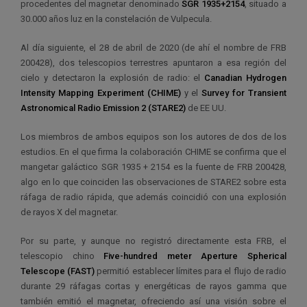
procedentes del magnetar denominado
SGR 1935+2154
, situado a
30.000 años luz en la constelación de Vulpecula.
Al día siguiente, el 28 de abril de 2020 (de ahí el nombre de FRB
200428), dos telescopios terrestres apuntaron a esa región del
cielo y detectaron la explosión de radio: el
Canadian Hydrogen
Intensity Mapping Experiment (CHIME)
y el
Survey for Transient
Astronomical Radio Emission 2 (STARE2)
de EE UU.
Los miembros de ambos equipos son los autores de dos de los
estudios. En el que firma la colaboración CHIME se confirma que el
mangetar galáctico SGR 1935 + 2154 es la fuente de FRB 200428,
algo en lo que coinciden las observaciones de STARE2 sobre esta
ráfaga de radio rápida, que además coincidió con una explosión
de rayos X del magnetar.
Por su parte, y aunque no registró directamente esta FRB, el
telescopio chino
Five-hundred meter Aperture Spherical
Telescope (FAST)
permitió establecer límites para el flujo de radio
durante 29 ráfagas cortas y energéticas de rayos gamma que
también emitió el magnetar, ofreciendo así una visión sobre el