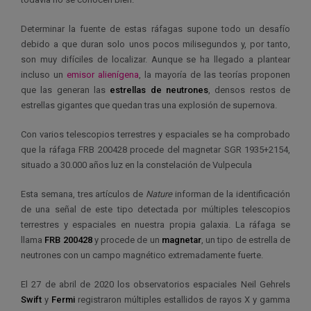
Determinar la fuente de estas ráfagas supone todo un desafío
debido a que duran solo unos pocos milisegundos y, por tanto,
son muy difíciles de localizar. Aunque se ha llegado a plantear
incluso un
emisor alienígena
, la mayoría de las teorías proponen
que las generan las
estrellas de neutrones
, densos restos de
estrellas gigantes que quedan tras una explosión de supernova.
Con varios telescopios terrestres y espaciales se ha comprobado
que la ráfaga FRB 200428 procede del magnetar SGR 1935+2154,
situado a 30.000 años luz en la constelación de Vulpecula
Esta semana, tres artículos de
Nature
informan de la identificación
de una señal de este tipo detectada por múltiples telescopios
terrestres y espaciales en nuestra propia galaxia. La ráfaga se
llama
FRB 200428
y procede de un
magnetar
, un tipo de estrella de
neutrones con un campo magnético extremadamente fuerte.
El 27 de abril de 2020 los observatorios espaciales Neil Gehrels
Swift
y
Fermi
registraron múltiples estallidos de rayos X y gamma