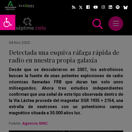
Abrir barra de herramientas
Abrir m
scar
04 Nov 2020
.
Detectada una esquiva ráfaga rápida de
radio en nuestra propia galaxia
Desde que se descubrieron en 2007, los astrofísicos
buscan la fuente de unas potentes explosiones de radio
cósmicas llamadas FRB que duran tan solo unos
milisegundos. Ahora tres estudios independientes
confirman que una señal de este tipo observada dentro de
la Vía Láctea procede del magnetar SGR 1935 + 2154, una
estrella de neutrones con un potentísimo campo
magnético situada a 30.000 años luz.
Fuente:
Agencia SINC