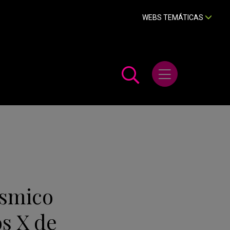
WEBS TEMÁTICAS
Abrir menú
ósmico
os X de