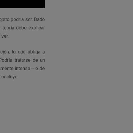
bjeto podría ser. Dado
 teoría debe explicar
lver.
ión, lo que obliga a
Podría tratarse de un
amente intenso— o de
concluye.