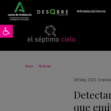
#AndalucíaCiencia
Abrir barra de herramientas
Inicio
Noticias
28 May 2025
.
Granad
Detecta
que emit