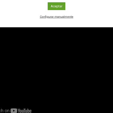
nocimientos diferentes y complementarios”, añade Rea.
Aceptar
Configurar manualmente