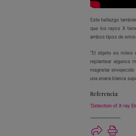
Este hallazgo también
que los rayos X tien
ambos tipos de emisió
“El objeto es miles
replantear algunos m
magnetar envejecido
una enana blanca sup
Referencia:
‘Detection of X-ray E
Imprimi