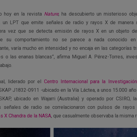
do hoy en la revista
Nature
, ha descubierto un misterioso obj
un LPT que emite señales de radio y rayos X de manera s
mera vez que se detecta emisión de rayos X en un objeto de
ue su comportamiento no se parece a nada conocido en n
nte, varía mucho en intensidad y no encaja en las categorías t
es o las enanas blancas”, afirma Miguel A. Pérez-Torres, inve
abajo.
nal, liderado por el
Centro Internacional para la Investigaci
SKAP J1832-0911 -ubicado en la Vía Láctea, a unos 15.000 años 
SKAP, ubicado en Wajarri (Australia) y operado por CSIRO, l
as señales de radio se correlacionaron con pulsos de rayos
os X Chandra de la NASA
, que casualmente observaba la misma re