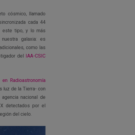
eto cósmico, llamado
incronizada cada 44
 este tipo, y lo más
uestra galaxia: es
radicionales, como las
stigador del
IAA-CSIC
ón en Radioastronomía
luz de la Tierra- con
a agencia nacional de
 X detectados por el
gión del cielo.