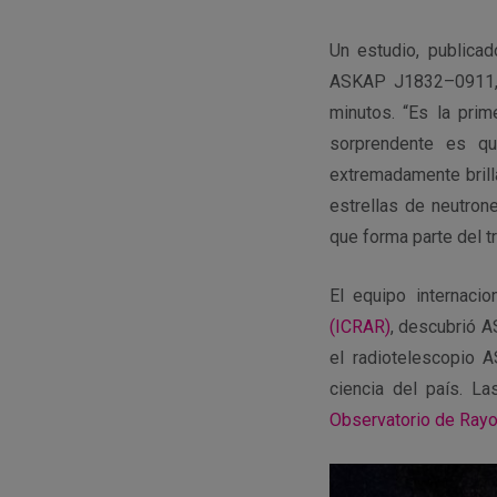
Un estudio, publica
ASKAP J1832–0911, 
minutos. “Es la pri
sorprendente es q
extremadamente brilla
estrellas de neutron
que forma parte del tr
El equipo internacio
(ICRAR)
, descubrió A
el radiotelescopio A
ciencia del país. L
Observatorio de Ray