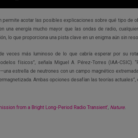
 permite acotar las posibles explicaciones sobre qué tipo de o
en una energía mucho mayor que las ondas de radio, cualquier
n, lo que proporciona una pista clave en un enigma aún sin reso
 de veces más luminoso de lo que cabría esperar por su rotac
odelos físicos”, señala Miguel A. Pérez-Torres (IAA-CSIC). “
 —una estrella de neutrones con un campo magnético extremad
ermagnetizada. Ambas opciones desafían las teorías actuales”, 
mission from a Bright Long-Period Radio Transient’
,
Nature
.
r