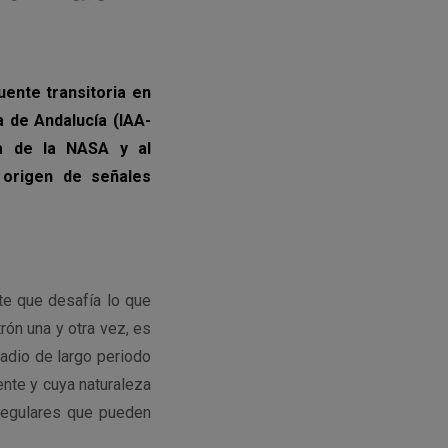
uente transitoria en
a de Andalucía (IAA-
ra de la NASA y al
 origen de señales
te que desafía lo que
ón una y otra vez, es
radio de largo periodo
ente y cuya naturaleza
 regulares que pueden