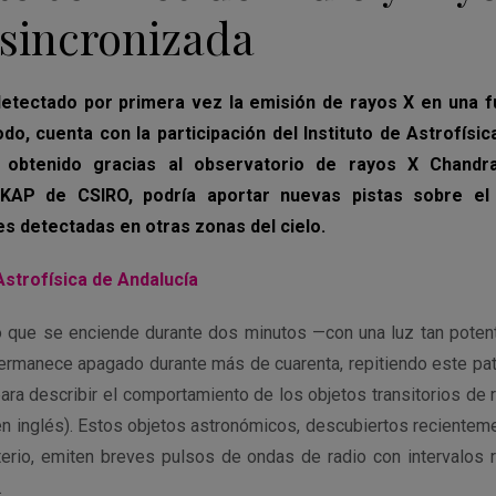
sincronizada
detectado por primera vez la emisión de rayos X en una f
odo, cuenta con la participación del Instituto de Astrofísic
o, obtenido gracias al observatorio de rayos X Chand
SKAP de CSIRO, podría aportar nuevas pistas sobre el
es detectadas en otras zonas del cielo.
 Astrofísica de Andalucía
o que se enciende durante dos minutos —con una luz tan poten
manece apagado durante más de cuarenta, repitiendo este patr
ra describir el comportamiento de los objetos transitorios de 
en inglés). Estos objetos astronómicos, descubiertos recientem
erio, emiten breves pulsos de ondas de radio con intervalos
.