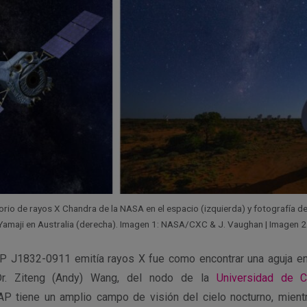
rio de rayos X Chandra de la NASA en el espacio (izquierda) y fotografía 
 Yamaji en Australia (derecha). Imagen 1: NASA/CXC & J. Vaughan | Imagen 2
 J1832-0911 emitía rayos X fue como encontrar una aguja en 
l Dr. Ziteng (Andy) Wang, del nodo de la
Universidad de C
AP tiene un amplio campo de visión del cielo nocturno, mient