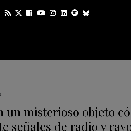
a
n un misterioso objeto c
e señales de radio y ray