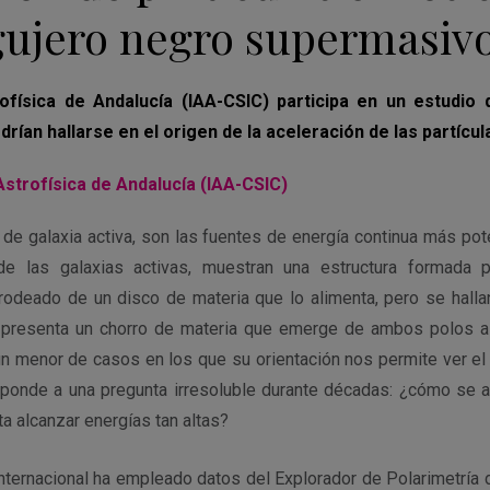
gujero negro supermasiv
rofísica de Andalucía (IAA-CSIC) participa en un estudio
ían hallarse en el origen de la aceleración de las partícul
 Astrofísica de Andalucía (IAA-CSIC)
 de galaxia activa, son las fuentes de energía continua más pot
de las galaxias activas, muestran una estructura formada 
rodeado de un disco de materia que lo alimenta, pero se halla
 presenta un chorro de materia que emerge de ambos polos a 
ún menor de casos en los que su orientación nos permite ver el 
sponde a una pregunta irresoluble durante décadas: ¿cómo se ac
a alcanzar energías tan altas?
internacional ha empleado datos del Explorador de Polarimetría