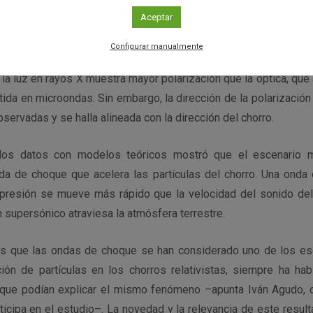
ros gigantes con IXPE.
Aceptar
a vez en la que se ha observado la polarización de la luz en r
Configurar manualmente
de aceleración de las partículas, y el análisis del objeto en d
la luz en rayos X muestra mayor polarización que la óptica, que
tida en microondas. Sin embargo, la dirección de la polarización
servadas y se halla alineada con la dirección del chorro.
los datos con modelos teóricos mostró que el escenario má
da de choque que acelera las partículas del chorro. Una ond
resión se mueve más rápido que la velocidad del sonido del 
supersónico atraviesa la atmósfera terrestre.
s que las ondas de choque se han considerado uno de los esc
ción de partículas en los chorros relativistas, siempre ha ha
 que podían explicar el mismo fenómeno –apunta Iván Agudo, c
icipa en el estudio–. La novedad y la relevancia de este resul