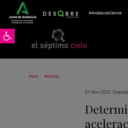
#AndalucíaCiencia
Abrir barra de herramientas
Inicio
Noticias
23 Nov 2022
.
Granad
Determi
acelerac