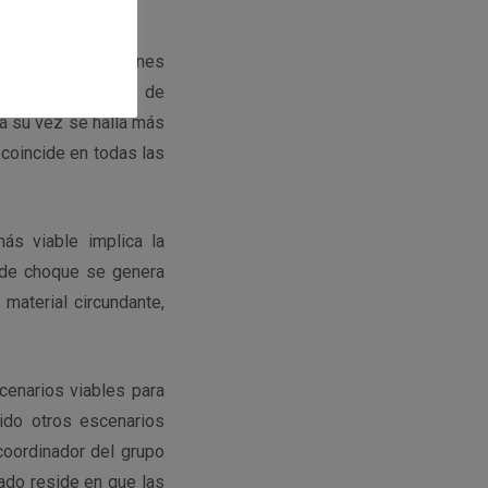
ayos X en las regiones
istintas longitudes de
 a su vez se halla más
 coincide en todas las
s viable implica la
a de choque se genera
material circundante,
enarios viables para
bido otros escenarios
oordinador del grupo
tado reside en que las