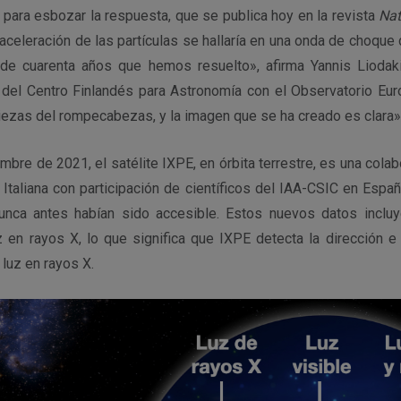
, para esbozar la respuesta, que se publica hoy en la revista
Na
a aceleración de las partículas se hallaría en una onda de choque 
 de cuarenta años que hemos resuelto», afirma Yannis Liodakis
del Centro Finlandés para Astronomía con el Observatorio Euro
ezas del rompecabezas, y la imagen que se ha creado es clara»
mbre de 2021, el satélite IXPE, en órbita terrestre, es una cola
 Italiana con participación de científicos del IAA-CSIC en Espa
unca antes habían sido accesible. Estos nuevos datos incluy
uz en rayos X, lo que significa que IXPE detecta la dirección e
 luz en rayos X.