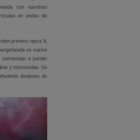
binada con nuestras
rtículas en ondas de
miten primero rayos X,
energetizada se vuelve
s comienzan a perder
ible y microondas. Se
urbulento después de