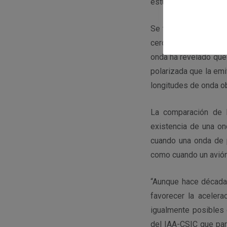
estudia agujeros neg
Se trata de la primer
cercanas a la fuente 
onda ha revelado que 
polarizada que la emi
longitudes de onda ob
La comparación de 
existencia de una on
cuando una onda de p
como cuando un avión 
“Aunque hace década
favorecer la acelera
igualmente posibles
del IAA-CSIC que part