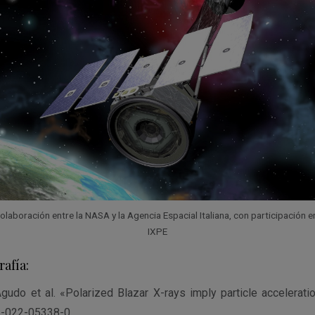
colaboración entre la NASA y la Agencia Espacial Italiana, con participación 
IXPE
rafía:
gudo et al. «Polarized Blazar X-rays imply particle accelerati
-022-05338-0.