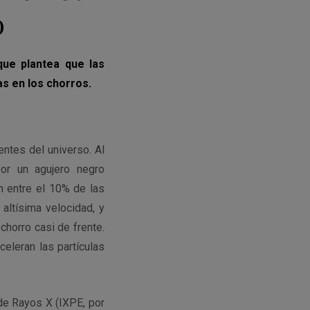
o
 que plantea que las
as en los chorros.
entes del universo. Al
por un agujero negro
n entre el 10% de las
altísima velocidad, y
chorro casi de frente.
eleran las partículas
 de Rayos X (IXPE, por