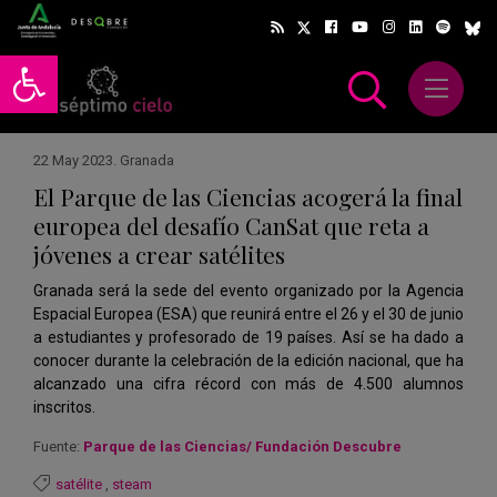
Abrir barra de herramientas
Abrir m
scar
22 May 2023
.
Granada
El Parque de las Ciencias acogerá la final
europea del desafío CanSat que reta a
jóvenes a crear satélites
Granada será la sede del evento organizado por la Agencia
Espacial Europea (ESA) que reunirá entre el 26 y el 30 de junio
a estudiantes y profesorado de 19 países. Así se ha dado a
conocer durante la celebración de la edición nacional, que ha
alcanzado una cifra récord con más de 4.500 alumnos
inscritos.
Fuente:
Parque de las Ciencias/ Fundación Descubre
satélite
,
steam