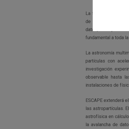
La financiación asign
de investigación eur
datos, interoperabil
fundamental a toda la
La astronomía multim
partículas con ace
investigación exper
observable hasta la
instalaciones de físi
ESCAPE extenderá el c
las astropartículas. 
astrofísica en cálcu
la avalancha de dat