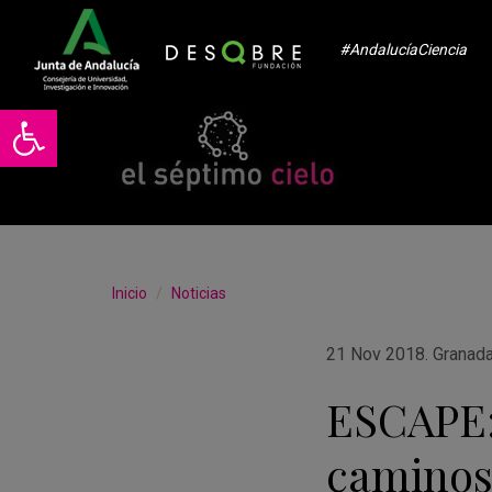
#AndalucíaCiencia
Abrir barra de herramientas
Inicio
Noticias
21 Nov 2018
.
Granad
ESCAPE:
caminos