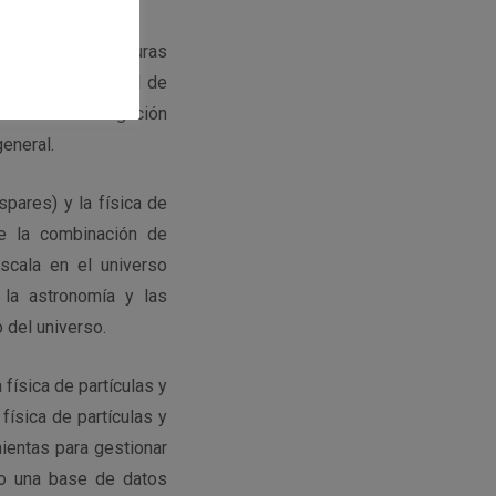
pales infraestructuras
s desafíos a nivel de
a de la investigación
eneral.
pares) y la física de
e la combinación de
scala en el universo
 la astronomía y las
 del universo.
física de partículas y
física de partículas y
ientas para gestionar
do una base de datos