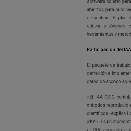
software abierto para
abiertos para public
de análisis. El plan
educar a jóvenes ci
herramientas y metod
Participación del IA
El paquete de trabajo
definición e implemen
datos de acceso abier
«El IAA-CSIC contri
métodos reproducible
científicos -explica
SKA -. Es un momento c
el IAA, asociado a 