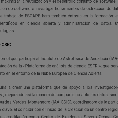
 maximizar la reutilización y el desarrollo conjunto de software, 
ación de software e investigar herramientas de extracción de da
 de trabajo de ESCAPE hará también énfasis en la formación: el
entíficos en ciencia abierta y administración de datos, ut
ologías.
A-CSIC
 en el que participa el Instituto de Astrofísica de Andalucía (IAA
tación de la «Plataforma de análisis de ciencia ESFRI», que servi
to en el entorno de la Nube Europea de Ciencia Abierta.
buirá a crear una plataforma que dé apoyo a los investigador
s, mejorando así la manera de compartir, no solo los datos, sin
 Lourdes Verdes-Montenegro (IAA-CSIC), coordinadora de la parti
lave, al coincidir con el inicio de la creación de un centro regi
su acreditación como Centro de Excelencia Severo Ochoa. C