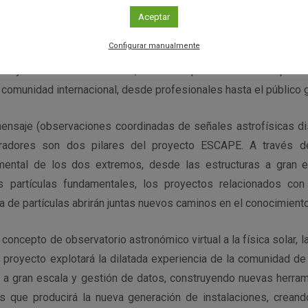
Aceptar
ada de dieciséis millones de euros contribuirá a que las princi
Configurar manualmente
opeas trabajen juntas para encontrar soluciones comunes a su
idad y acceso a los mismos, así como para acentuar la apertur
 comunidad internacional, desde profesionales hasta el público g
ensaje (observaciones coordinadas de señales astrofísicas dis
leradores son dos pilares del proyecto ESCAPE. A través d
imental de los dos extremos, desde las estructuras a gran e
s partículas fundamentales, los proyectos relacionados con
ca de partículas abrirán juntas nuevos caminos en el conocimiento
oncepto de observatorio astronómico virtual a la física solar, la 
El proyecto explotará la dilatada experiencia de la comunidad de 
lo a gran escala y gestión de datos, construyendo nuevas herram
os que producirá la nueva generación de instalaciones, crean