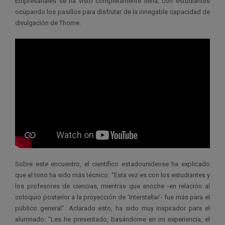
Empresariales se ha visto completamente llena, con estudiantes
ocupando los pasillos para disfrutar de la innegable capacidad de
divulgación de Thorne.
Sobre este encuentro, el científico estadounidense ha explicado
que el tono ha sido más técnico: “Esta vez es con los estudiantes y
los profesores de ciencias, mientras que anoche -en relación al
coloquio posterior a la proyección de ‘Interstellar’- fue más para el
público general”. Aclarado esto, ha sido muy inspirador para el
alumnado: “Les he presentado, basándome en mi experiencia, el