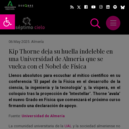
Abrir barra de herramientas
Abrir m
scar
06 May 2025
.
Almería
Kip Thorne deja su huella indeleble en
una Universidad de Almería que se
vuelca con el Nobel de Física
Llenos absolutos para escuchar al mítico científico en su
conferencia ‘El papel de la Física en el desarrollo de la
ciencia, la ingeniería y la tecnología’ y, la víspera, en el
coloquio tras la proyección de ‘Intestellar’. Thorne ‘avala’
el nuevo Grado en Física que comenzará el próximo curso
firmando una declaración de apoyo.
Fuente:
Universidad de Almería
La comunidad universitaria de la
UAL
y la sociedad almeriense no