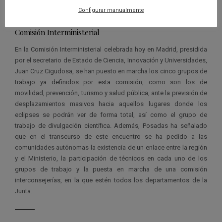
participación, con la unión de ciencia turismo y territorio y el
Configurar manualmente
conocimiento como patrimonio común.
Comisión Interministerial
En la Comisión Interministerial celebrada hoy en Madrid, presidida
por el secretario de Estado de Ciencia, Innovación y Universidades,
Juan Cruz Cigudosa, se han puesto en marcha los cinco grupos de
trabajo ya definidos por esta comisión, como son los de
movilidad, prevención, turismo y salud pública, ante la previsión de
desplazamientos masivos hacia aquellos lugares donde los
eclipses se podrán ver de forma total, así como el grupo de
trabajo de divulgación científica. Además, Posadas ha señalado
que en el transcurso de este encuentro se ha pedido a las
comunidades autónomas la existencia de un enlace entre la región
y el Ministerio, la participación de técnicos en cada uno de los
grupos de trabajo y la puesta en marcha de una comisión
interconsejerías, en la que estén todos los departamentos de la
Junta.