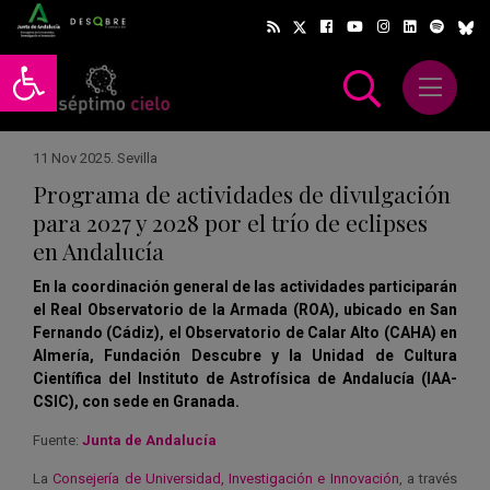
Abrir barra de herramientas
Abrir m
scar
11 Nov 2025
.
Sevilla
Programa de actividades de divulgación
para 2027 y 2028 por el trío de eclipses
en Andalucía
En la coordinación general de las actividades participarán
el Real Observatorio de la Armada (ROA), ubicado en San
Fernando (Cádiz), el Observatorio de Calar Alto (CAHA) en
Almería, Fundación Descubre y la Unidad de Cultura
Científica del Instituto de Astrofísica de Andalucía (IAA-
CSIC), con sede en Granada.
Fuente:
Junta de Andalucía
La
Consejería de Universidad, Investigación e Innovación
, a través